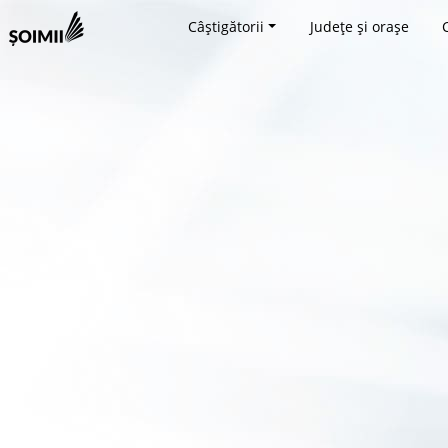
Câștigătorii
Județe și orașe