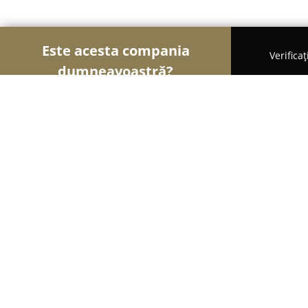
Este acesta compania
Verifica
dumneavoastră?
Şoimii Sănătații
Psihologi, Nutriționiști, Stomatol
Voltera Dent
9.9
(163)
Sibiu, Aleea Rosiorilor 2B