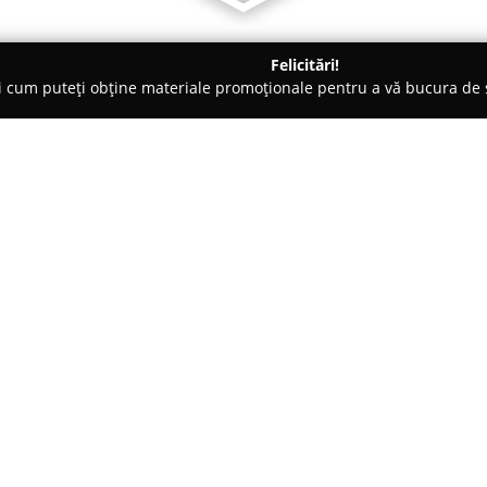
Felicitări!
ți cum puteți obține materiale promoționale pentru a vă bucura d
ogi - Sibiu
Voltera Dent
Despre companie:
Voltera Dent
operează ca o cli
pe Aleea Roșiorilor. Aceasta se
pacient și prin devotamentul co
orală. Spațiul interior al unită
Arată mai multe >>
ambianță caldă și primitoare, m
relaxantă la fiecare vizită.
Dotările clinicii includ echipa