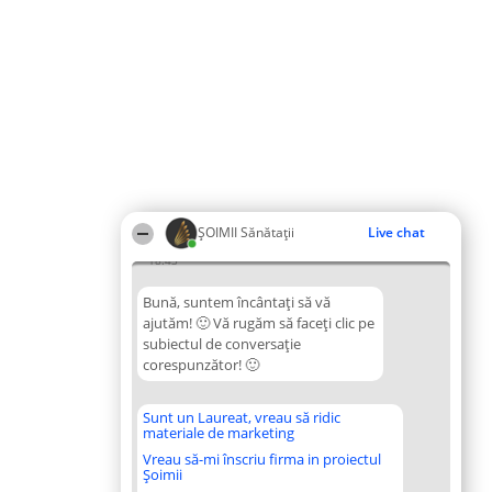
ŞOIMII Sănătații
Live chat
18:43
Bună, suntem încântați să vă
ajutăm! 🙂 Vă rugăm să faceți clic pe
subiectul de conversație
corespunzător! 🙂
Sunt un Laureat, vreau să ridic
materiale de marketing
Vreau să-mi înscriu firma in proiectul
Șoimii