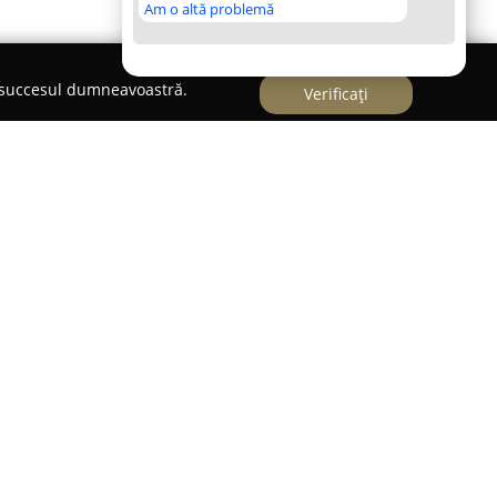
Am o altă problemă
e succesul dumneavoastră.
Verificați
nică stomatologică modernă, amplasată în Sibiu,
 caracterizează printr-o focalizare atentă pe
nstant față de standarde înalte în îngrijirea
ții medicale este proiectat pentru a crea o
enită să contribuie la o experiență cât mai
mente de ultimă generație, ceea ce permite