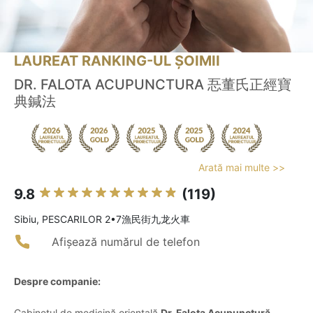
LAUREAT RANKING-UL ȘOIMII
DR. FALOTA ACUPUNCTURA 忢董氏正經寶
典鍼法
Arată mai multe >>
9.8
(119)
Sibiu, PESCARILOR 2•7漁民街九龙火車
Afișează numărul de telefon
Despre companie:
Cabinetul de medicină orientală
Dr. Falota Acupunctură