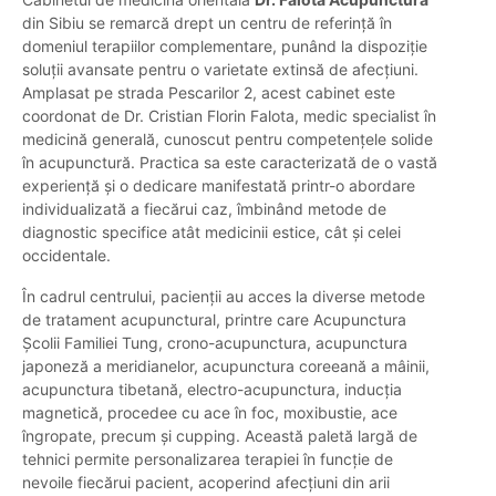
din Sibiu se remarcă drept un centru de referință în
domeniul terapiilor complementare, punând la dispoziție
soluții avansate pentru o varietate extinsă de afecțiuni.
Amplasat pe strada Pescarilor 2, acest cabinet este
coordonat de Dr. Cristian Florin Falota, medic specialist în
medicină generală, cunoscut pentru competențele solide
în acupunctură. Practica sa este caracterizată de o vastă
experiență și o dedicare manifestată printr-o abordare
individualizată a fiecărui caz, îmbinând metode de
diagnostic specifice atât medicinii estice, cât și celei
occidentale.
În cadrul centrului, pacienții au acces la diverse metode
de tratament acupunctural, printre care Acupunctura
Școlii Familiei Tung, crono-acupunctura, acupunctura
japoneză a meridianelor, acupunctura coreeană a mâinii,
acupunctura tibetană, electro-acupunctura, inducția
magnetică, procedee cu ace în foc, moxibustie, ace
îngropate, precum și cupping. Această paletă largă de
tehnici permite personalizarea terapiei în funcție de
nevoile fiecărui pacient, acoperind afecțiuni din arii