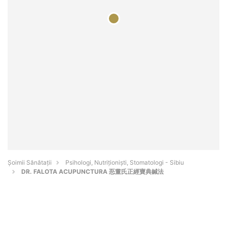
Şoimii Sănătații
Psihologi, Nutriționiști, Stomatologi - Sibiu
DR. FALOTA ACUPUNCTURA 忢董氏正經寶典鍼法