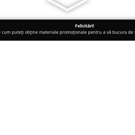
Felicitări!
ți cum puteți obține materiale promoționale pentru a vă bucura d
ogi - Sibiu
Cabinet Dr. Muresan Olimpiu
Despre companie:
Localizat în centrul orașului Si
Mureșan Olimpiu
funcționează
feminină, cu o specializare în o
inițiativa Dr. Mureșan Olimpiu,
Arată mai multe >>
medical local prin devotamentul
superioară. Principalul scop al
în obstetrică-ginecologie, oferi