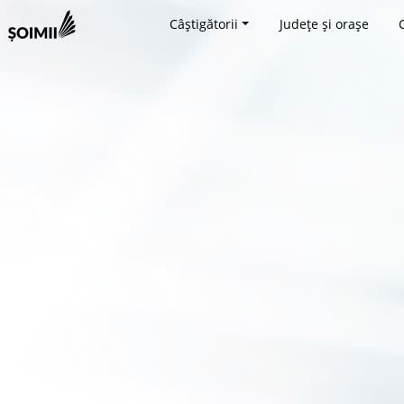
Câștigătorii
Județe și orașe