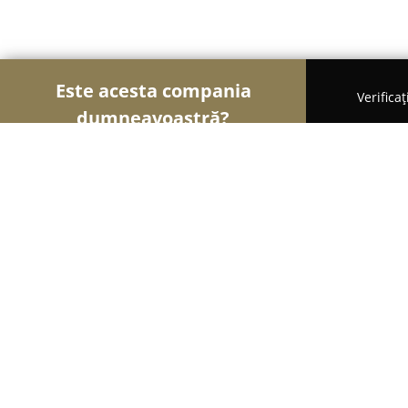
Este acesta compania
Verifica
dumneavoastră?
Şoimii Sănătații
Psihologi, Nutriționiști, Stomatol
Cabinet Dr. Muresan Olimpiu
9.6
(61)