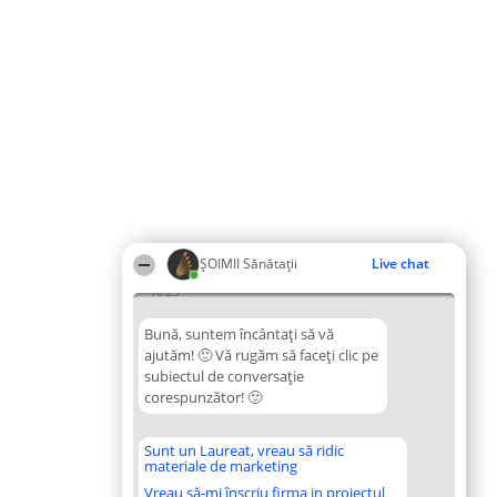
ŞOIMII Sănătații
Live chat
10:25
Bună, suntem încântați să vă
ajutăm! 🙂 Vă rugăm să faceți clic pe
subiectul de conversație
corespunzător! 🙂
Sunt un Laureat, vreau să ridic
materiale de marketing
Vreau să-mi înscriu firma in proiectul