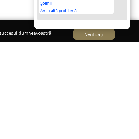
Șoimii
Am o altă problemă
e succesul dumneavoastră.
Verificați
biu, pe Strada Piața Prahova nr. 18,
Cabinet Dr.
 ca un centru medical orientat spre sănătatea
bstetrică și ginecologie. Fondat în 2009 la
 cabinetul și-a consolidat poziția în domeniul
 față de furnizarea unor servicii de calitate
 unității este creșterea standardelor profesionale
nd pacientelor atât expertiza unui specialist, cât