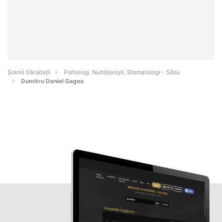
Şoimii Sănătații
Psihologi, Nutriționiști, Stomatologi - Sibiu
Dumitru Daniel Gagea