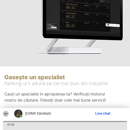
Gasește un specialist
Ranking-ul îi adună pe cei mai buni din industrie
Cauți un specialist in apropierea ta? Verificați motorul
nostru de căutare. Folosiți doar cele mai bune servicii!
ŞOIMII Sănătații
Live chat
Căutare
01:01