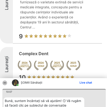
Laureați
furnizează o varietate extinsă de servicii
medicale integrate, concepute pentru a
răspunde cerințelor individuale ale
pacienților. Având o experiență ce
depășește 19 ani în sectorul sănătății,
Centrul ...
9
Complex Dent
Laureați
10
ŞOIMII Sănătații
Live chat
10:07
CASA MARIS Medica
Bună, suntem încântați să vă ajutăm! 🙂 Vă rugăm
să faceți clic pe subiectul de conversație