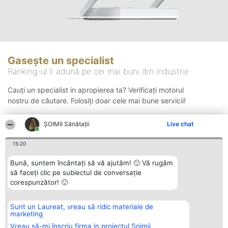
Gasește un specialist
Ranking-ul îi adună pe cei mai buni din industrie
Cauți un specialist in apropierea ta? Verificați motorul
nostru de căutare. Folosiți doar cele mai bune servicii!
ŞOIMII Sănătații
Live chat
Căutare
15:20
Bună, suntem încântați să vă ajutăm! 🙂 Vă rugăm
să faceți clic pe subiectul de conversație
corespunzător! 🙂
Sunt un Laureat, vreau să ridic materiale de
Organizator Ranking
Plebiscyt
Contact
marketing
BRIGHT SOLUTIONS BR SRL
Câștigătorii
Contact
Aleea Timisul De Sus 2 Bl. A30
Lista Tuturor
Vreau să-mi înscriu firma in proiectul Șoimii