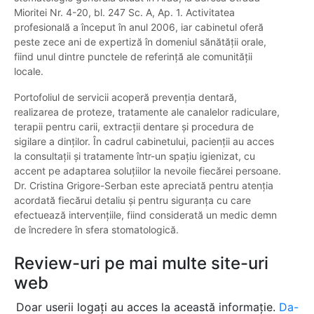
Mioritei Nr. 4-20, bl. 247 Sc. A, Ap. 1. Activitatea
profesională a început în anul 2006, iar cabinetul oferă
peste zece ani de expertiză în domeniul sănătății orale,
fiind unul dintre punctele de referință ale comunității
locale.
Portofoliul de servicii acoperă prevenția dentară,
realizarea de proteze, tratamente ale canalelor radiculare,
terapii pentru carii, extracții dentare și procedura de
sigilare a dinților. În cadrul cabinetului, pacienții au acces
la consultații și tratamente într-un spațiu igienizat, cu
accent pe adaptarea soluțiilor la nevoile fiecărei persoane.
Dr. Cristina Grigore-Serban este apreciată pentru atenția
acordată fiecărui detaliu și pentru siguranța cu care
efectuează intervențiile, fiind considerată un medic demn
de încredere în sfera stomatologică.
Review-uri pe mai multe site-uri
web
Doar userii logați au acces la această informație.
Da-