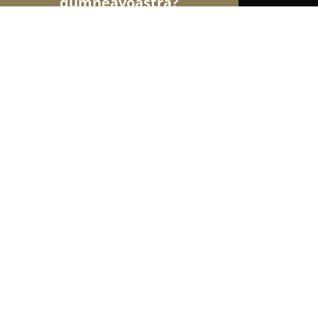
dumneavoastră?
Şoimii Sănătații
Psihologi, Nutriționiști, Stomato
Urologie Arad
9.8
(78)
Arad, Revolutiei 45
Afișează numărul de telefon