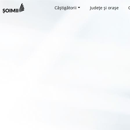
Câștigătorii
Județe și orașe