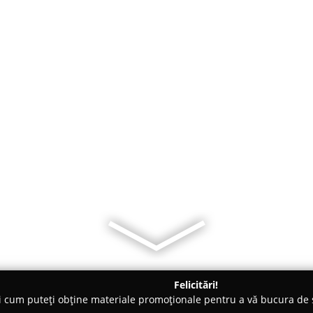
Felicitări!
ți cum puteți obține materiale promoționale pentru a vă bucura d