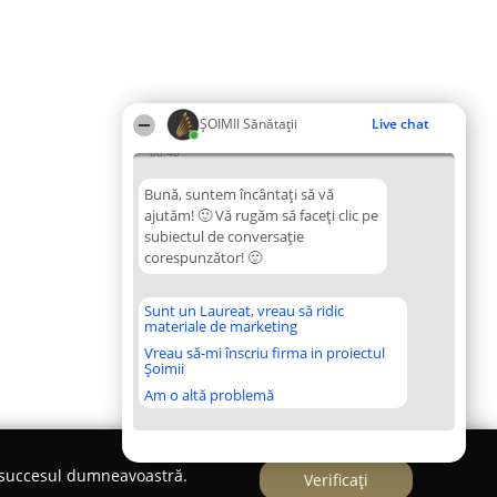
ŞOIMII Sănătații
Live chat
08:48
Bună, suntem încântați să vă
ajutăm! 🙂 Vă rugăm să faceți clic pe
subiectul de conversație
corespunzător! 🙂
Sunt un Laureat, vreau să ridic
materiale de marketing
Vreau să-mi înscriu firma in proiectul
Șoimii
Am o altă problemă
e succesul dumneavoastră.
Verificați