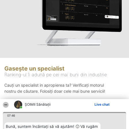
Gasește un specialist
Ranking-ul îi adună pe cei mai buni din industrie
Cauți un specialist in apropierea ta? Verificați motorul
nostru de căutare. Folosiți doar cele mai bune servicii!
ŞOIMII Sănătații
Live chat
Căutare
07:46
Bună, suntem încântați să vă ajutăm! 🙂 Vă rugăm