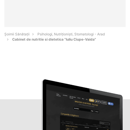
Şoimii Sănătații
Psihologi, Nutriționiști, Stomatologi - Arad
Cabinet de nutritie si dietetica "Iuliu Ciupe-Vaida"