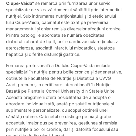
Ciupe-Vaida"
se remarcă prin furnizarea unor servicii
specializate ce vizează domeniul sănătății prin intermediul
nutriției. Sub îndrumarea nutriționistului și dieteticianului
Iuliu Ciupe-Vaida, cabinetul este axat pe prevenirea,
managementul și chiar remisia diverselor afecțiuni cronice.
Printre patologiile abordate se numără obezitatea,
diabetul zaharat de tip II, bolile cardiovasculare (inclusiv
ateroscleroza, asociată infarctului miocardic), steatoza
hepatică și diferite disfuncții gastrice.
Formarea profesională a Dr. Iuliu Ciupe-Vaida include
specializări în nutriția pentru bolile cronice și degenerative,
obținute la Facultatea de Nutriție și Dietetică a UVVG
Arad, precum și o certificare internațională în Nutriție
Bazată pe Plante la Cornell University din Statele Unite.
Această pregătire îi oferă posibilitatea de a adopta o
abordare individualizată, axată pe soluții nutriționale și
suplimentare personalizate, cu scopul obținerii unei
sănătăți optime. Cabinetul se distinge pe piață grație
accentului major pus pe prevenirea, gestiunea și remisia
prin nutriție a bolilor cronice, dar și datorită focusului său
pe nutriția de tip plant-based.