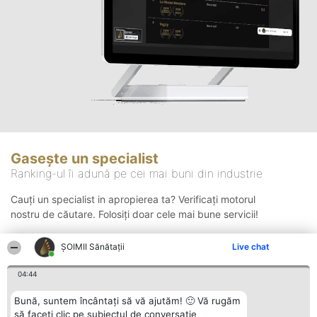
Gasește un specialist
Ranking-ul îi adună pe cei mai buni din industrie
Cauți un specialist in apropierea ta? Verificați motorul
nostru de căutare. Folosiți doar cele mai bune servicii!
ŞOIMII Sănătații
Live chat
Căutare
04:44
Bună, suntem încântați să vă ajutăm! 🙂 Vă rugăm
să faceți clic pe subiectul de conversație