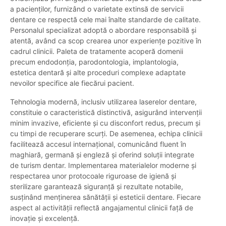
a pacienților, furnizând o varietate extinsă de servicii
dentare ce respectă cele mai înalte standarde de calitate.
Personalul specializat adoptă o abordare responsabilă și
atentă, având ca scop crearea unor experiențe pozitive în
cadrul clinicii. Paleta de tratamente acoperă domenii
precum endodonția, parodontologia, implantologia,
estetica dentară și alte proceduri complexe adaptate
nevoilor specifice ale fiecărui pacient.
Tehnologia modernă, inclusiv utilizarea laserelor dentare,
constituie o caracteristică distinctivă, asigurând intervenții
minim invazive, eficiente și cu disconfort redus, precum și
cu timpi de recuperare scurți. De asemenea, echipa clinicii
facilitează accesul internațional, comunicând fluent în
maghiară, germană și engleză și oferind soluții integrate
de turism dentar. Implementarea materialelor moderne și
respectarea unor protocoale riguroase de igienă și
sterilizare garantează siguranță și rezultate notabile,
susținând menținerea sănătății și esteticii dentare. Fiecare
aspect al activității reflectă angajamentul clinicii față de
inovație și excelență.