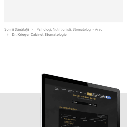
Şoimii Sănătații
Psihologi, Nutriționiști, Stomatologi - Arad
Dr. Krieger Cabinet Stomatologic