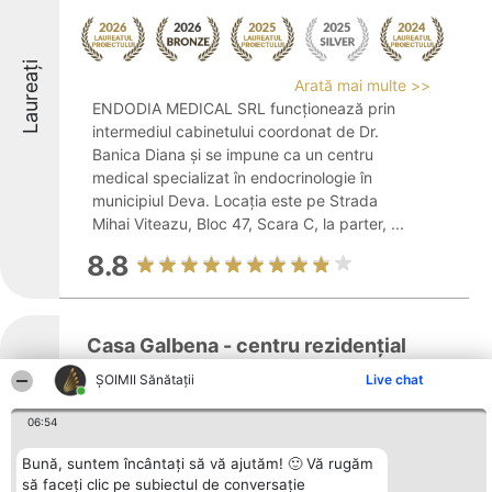
Laureați
Arată mai multe >>
ENDODIA MEDICAL SRL funcționează prin
intermediul cabinetului coordonat de Dr.
Banica Diana și se impune ca un centru
medical specializat în endocrinologie în
municipiul Deva. Locația este pe Strada
Mihai Viteazu, Bloc 47, Scara C, la parter, ...
8.8
Casa Galbena - centru rezidențial
pentru varstnici
ŞOIMII Sănătații
Live chat
Laureați
06:54
Bună, suntem încântați să vă ajutăm! 🙂 Vă rugăm
Arată mai multe >>
să faceți clic pe subiectul de conversație