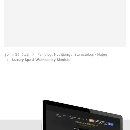
Şoimii Sănătații
Psihologi, Nutriționiști, Stomatologi - Haţeg
Luxury Spa & Wellness by Sianisia