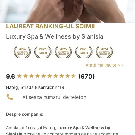
LAUREAT RANKING-UL ȘOIMII
Luxury Spa & Wellness by Sianisia
Arată mai multe >>
9.6
(670)
Haţeg, Strada Bisericilor nr.19
Afișează numărul de telefon
Despre companie:
Amplasat în orașul Hațeg,
Luxury Spa & Wellness by
Sianisia
propune un concept modern ce pune accent pe