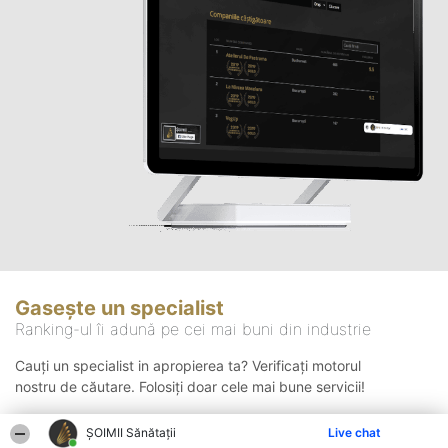
Gasește un specialist
Ranking-ul îi adună pe cei mai buni din industrie
Cauți un specialist in apropierea ta? Verificați motorul
nostru de căutare. Folosiți doar cele mai bune servicii!
ŞOIMII Sănătații
Live chat