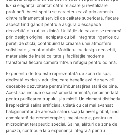
lux și eleganță, orientat către relaxare și revitalizare
profundă. Acest spațiu se caracterizează prin armonia
dintre rafinament și servicii de calitate superioară, fiecare
aspect fiind gândit pentru a asigura o escapadă
deosebită din rutina zilnică. Unitățile de cazare se remarcă
prin design original, echipate cu băi integrate ingenios cu
pereți de sticlă, contribuind la crearea unei atmosfere
sofisticate și confortabile. Mobilierul cu design deosebit,
materialele de înaltă calitate și facilitățile moderne
transformă fiecare cameră într-un refugiu pentru odihnă.
Experiența de top este reprezentată de zona de spa,
dedicată exclusiv adulților, care beneficiază de servicii
deosebite dezvoltate pentru îmbunătățirea stării de bine.
Acest spa include o saună umedă aromată, recomandată
pentru purificarea trupului și a minții. Un element distinctiv
îl reprezintă salina artificială, utilată cu cel mai avansat
halogenerator de aerosoli salini uscați la nivel global, fiind
completată de cromoterapie și meloterapie, pentru un
microclimat terapeutic special. Salina, alături de zona de
jacuzzi, contribuie la o experiență integrală pentru