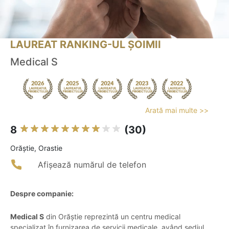
LAUREAT RANKING-UL ȘOIMII
Medical S
Arată mai multe >>
8
(30)
Orăştie, Orastie
Afișează numărul de telefon
Despre companie:
Medical S
din Orăștie reprezintă un centru medical
specializat în furnizarea de servicii medicale, având sediul