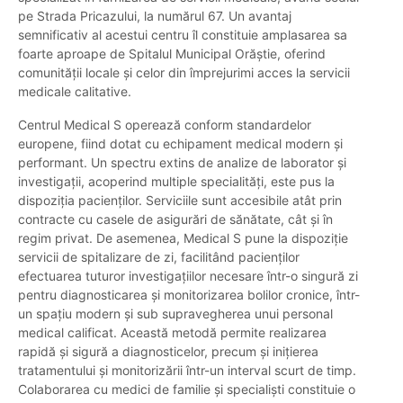
pe Strada Pricazului, la numărul 67. Un avantaj
semnificativ al acestui centru îl constituie amplasarea sa
foarte aproape de Spitalul Municipal Orăștie, oferind
comunității locale și celor din împrejurimi acces la servicii
medicale calitative.
Centrul Medical S operează conform standardelor
europene, fiind dotat cu echipament medical modern și
performant. Un spectru extins de analize de laborator și
investigații, acoperind multiple specialități, este pus la
dispoziția pacienților. Serviciile sunt accesibile atât prin
contracte cu casele de asigurări de sănătate, cât și în
regim privat. De asemenea, Medical S pune la dispoziție
servicii de spitalizare de zi, facilitând pacienților
efectuarea tuturor investigațiilor necesare într-o singură zi
pentru diagnosticarea și monitorizarea bolilor cronice, într-
un spațiu modern și sub supravegherea unui personal
medical calificat. Această metodă permite realizarea
rapidă și sigură a diagnosticelor, precum și inițierea
tratamentului și monitorizării într-un interval scurt de timp.
Colaborarea cu medici de familie și specialiști constituie o