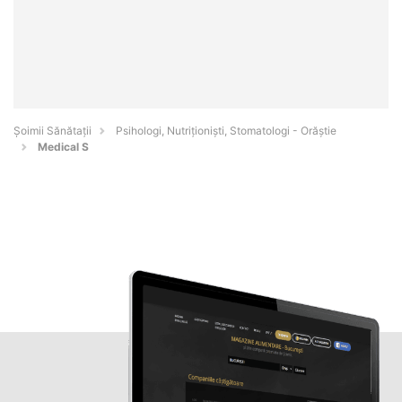
Şoimii Sănătații
Psihologi, Nutriționiști, Stomatologi - Orăştie
Medical S