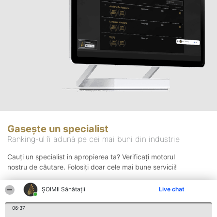
Gasește un specialist
Ranking-ul îi adună pe cei mai buni din industrie
Cauți un specialist in apropierea ta? Verificați motorul
nostru de căutare. Folosiți doar cele mai bune servicii!
ŞOIMII Sănătații
Live chat
Căutare
06:37