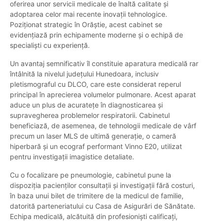
oferirea unor servicii medicale de înaltă calitate și
adoptarea celor mai recente inovații tehnologice.
Poziționat strategic în Orăștie, acest cabinet se
evidențiază prin echipamente moderne și o echipă de
specialiști cu experiență.
Un avantaj semnificativ îl constituie aparatura medicală rar
întâlnită la nivelul județului Hunedoara, inclusiv
pletismograful cu DLCO, care este considerat reperul
principal în aprecierea volumelor pulmonare. Acest aparat
aduce un plus de acuratețe în diagnosticarea și
supravegherea problemelor respiratorii. Cabinetul
beneficiază, de asemenea, de tehnologii medicale de vârf
precum un laser MLS de ultimă generație, o cameră
hiperbară și un ecograf performant Vinno E20, utilizat
pentru investigații imagistice detaliate.
Cu o focalizare pe pneumologie, cabinetul pune la
dispoziția pacienților consultații și investigații fără costuri,
în baza unui bilet de trimitere de la medicul de familie,
datorită parteneriatului cu Casa de Asigurări de Sănătate.
Echipa medicală, alcătuită din profesioniști calificați,