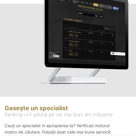
Gasește un specialist
Ranking-ul îi adună pe cei mai buni din industrie
Cauți un specialist in apropierea ta? Verificați motorul
nostru de căutare. Folosiți doar cele mai bune servicii!