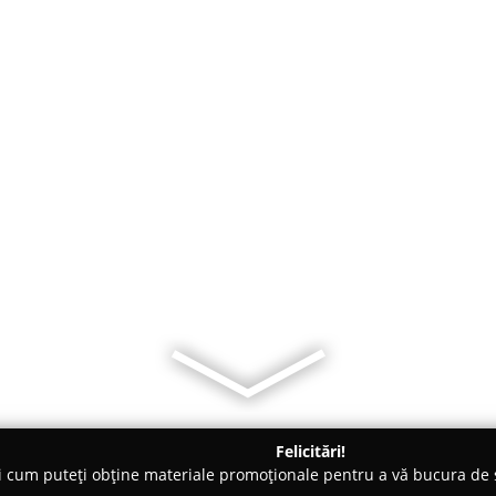
Felicitări!
ți cum puteți obține materiale promoționale pentru a vă bucura d