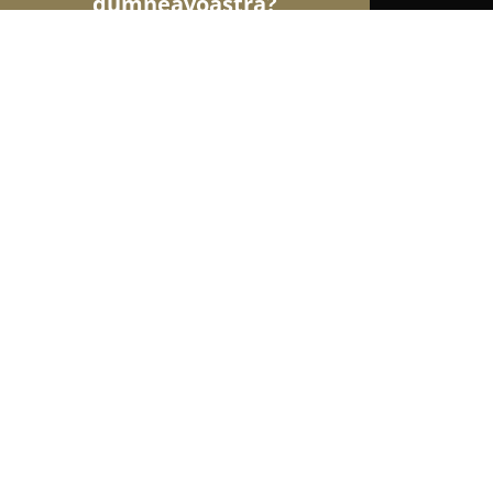
dumneavoastră?
Şoimii Sănătații
Psihologi, Nutriționiști, Stomat
SC PRAXIMED SRL
8.5
(5)
Hunedoara, Bloc 5, Strada George Enescu 5/2
Afișează numărul de telefon