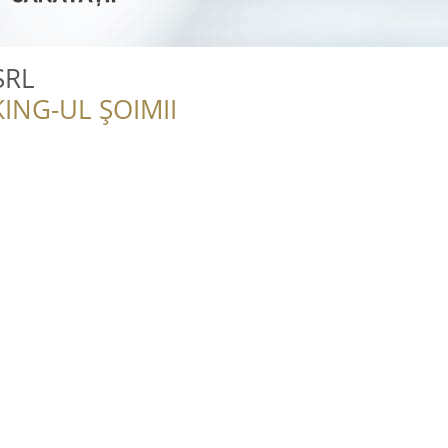
SRL
ING-UL ȘOIMII