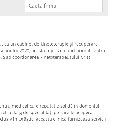
t ca un cabinet de kinetoterapie și recuperare
 a anului 2020, acesta reprezentând primul centru
e. Sub coordonarea kinetoterapeutului Cristi
centru medical cu o reputație solidă în domeniul
ctrul larg de specialități pe care le acoperă.
lusiv în Orăștie, această clinică furnizează servicii