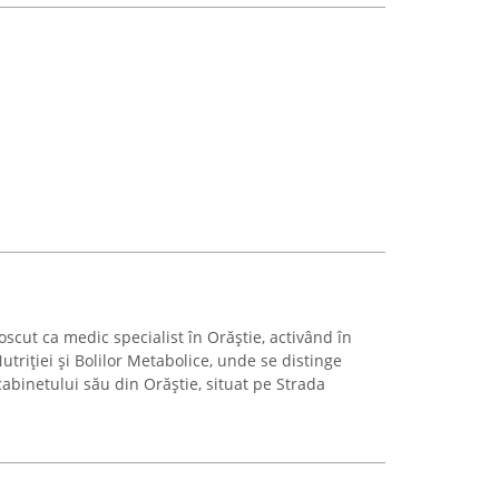
scut ca medic specialist în Orăștie, activând în
triției și Bolilor Metabolice, unde se distinge
cabinetului său din Orăștie, situat pe Strada