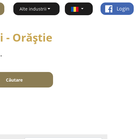
Login
Alte industrii
i - Orăştie
.
Căutare