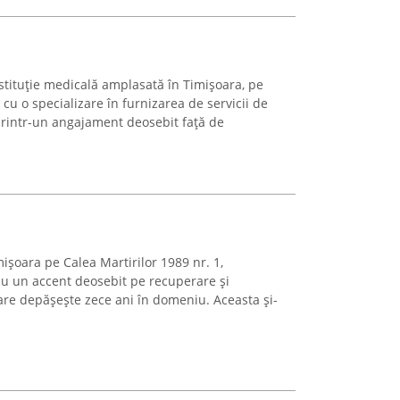
stituție medicală amplasată în Timișoara, pe
cu o specializare în furnizarea de servicii de
printr-un angajament deosebit față de
imișoara pe Calea Martirilor 1989 nr. 1,
cu un accent deosebit pe recuperare și
are depășește zece ani în domeniu. Aceasta și-