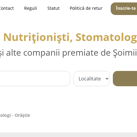
Contact
Reguli
Statut
Politică de retur
Înscrie-te
 Nutriționiști, Stomatolog
și alte companii premiate de Șoimii
ologi - Orăştie