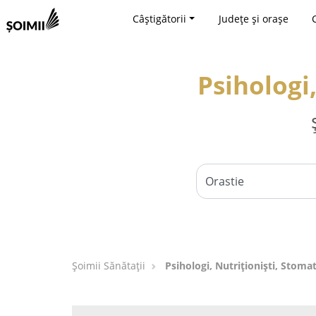
Câștigătorii
Județe și orașe
Psihologi,
Şoimii Sănătații
Psihologi, Nutriționiști, Stomat