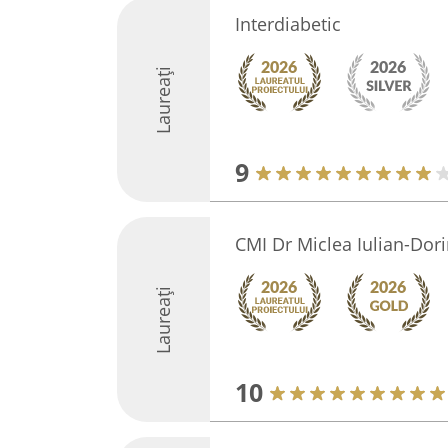
Interdiabetic
Laureați
9
CMI Dr Miclea Iulian-Dori
Laureați
10