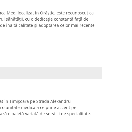
ca Med, localizat în Orăștie, este recunoscut ca
ul sănătății, cu o dedicație constantă față de
 de înaltă calitate și adoptarea celor mai recente
uat în Timișoara pe Strada Alexandru
ă o unitate medicală ce pune accent pe
ază o paletă variată de servicii de specialitate.
.