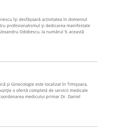
escu își desfășoară activitatea în domeniul
ntru profesionalismul și dedicarea manifestate
 Alexandru Odobescu, la numărul 9, această
că și Ginecologie este localizat în Timișoara,
poziție o ofertă completă de servicii medicale
 coordonarea medicului primar Dr. Daniel