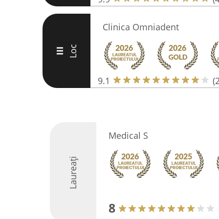
Clinica Omniadent
Loc
III
9.1
(
Medical S
Laureați
8