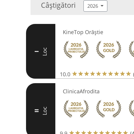
Câștigători
2026
KineTop Orăștie
Loc
I
10.0
ClinicaAfrodita
Loc
II
9.9
(