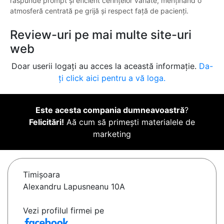
răspunde prompt și eficient cerințelor variate, menținând o
atmosferă centrată pe grijă și respect față de pacienți.
Review-uri pe mai multe site-uri
web
Doar userii logați au acces la această informație.
Da-
ți click aici pentru a vă loga.
Este acesta compania dumneavoastră
?
Felicitări!
Aă cum să primești materialele de
marketing
Timişoara
Alexandru Lapusneanu 10A
Vezi profilul firmei pe