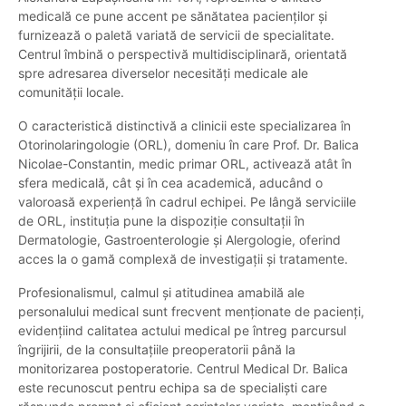
medicală ce pune accent pe sănătatea pacienților și
furnizează o paletă variată de servicii de specialitate.
Centrul îmbină o perspectivă multidisciplinară, orientată
spre adresarea diverselor necesități medicale ale
comunității locale.
O caracteristică distinctivă a clinicii este specializarea în
Otorinolaringologie (ORL), domeniu în care Prof. Dr. Balica
Nicolae-Constantin, medic primar ORL, activează atât în
sfera medicală, cât și în cea academică, aducând o
valoroasă experiență în cadrul echipei. Pe lângă serviciile
de ORL, instituția pune la dispoziție consultații în
Dermatologie, Gastroenterologie și Alergologie, oferind
acces la o gamă complexă de investigații și tratamente.
Profesionalismul, calmul și atitudinea amabilă ale
personalului medical sunt frecvent menționate de pacienți,
evidențiind calitatea actului medical pe întreg parcursul
îngrijirii, de la consultațiile preoperatorii până la
monitorizarea postoperatorie. Centrul Medical Dr. Balica
este recunoscut pentru echipa sa de specialiști care