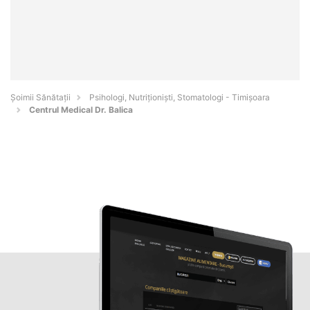
Şoimii Sănătații
Psihologi, Nutriționiști, Stomatologi - Timişoara
Centrul Medical Dr. Balica