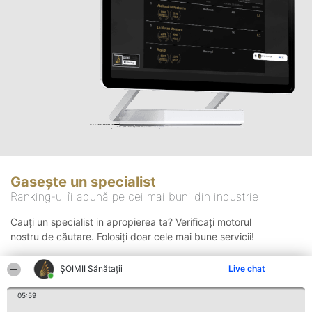
Gasește un specialist
Ranking-ul îi adună pe cei mai buni din industrie
Cauți un specialist in apropierea ta? Verificați motorul
nostru de căutare. Folosiți doar cele mai bune servicii!
ŞOIMII Sănătații
Live chat
Căutare
05:59