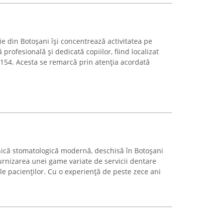
e din Botoșani își concentrează activitatea pe
 profesională și dedicată copiilor, fiind localizat
154. Acesta se remarcă prin atenția acordată
inică stomatologică modernă, deschisă în Botoșani
furnizarea unei game variate de servicii dentare
le pacienților. Cu o experiență de peste zece ani