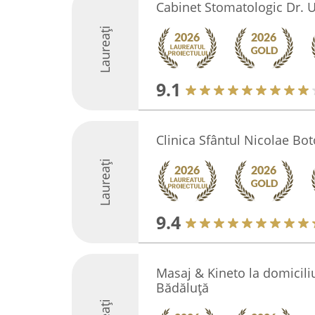
Cabinet Stomatologic Dr. U
Laureați
9.1
Clinica Sfântul Nicolae Bo
Laureați
9.4
Masaj & Kineto la domicili
Bădăluță