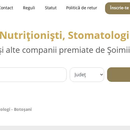
Contact
Reguli
Statut
Politică de retur
Înscrie-te
 Nutriționiști, Stomatologi
și alte companii premiate de Șoimii
tologi - Botoşani