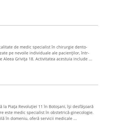
calitate de medic specialist în chirurgie dento-
izate pe nevoile individuale ale pacienților, într-
e Aleea Grivița 18. Activitatea acestuia include ...
tă la Piața Revoluției 11 în Botoșani, își desfășoară
are este medic specialist în obstetrică-ginecologie.
ă în domeniu, oferă servicii medicale ...