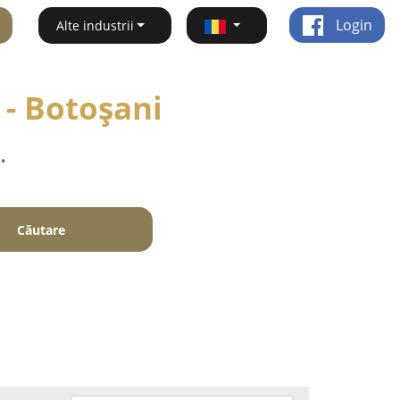
Login
Alte industrii
 - Botoşani
.
Căutare