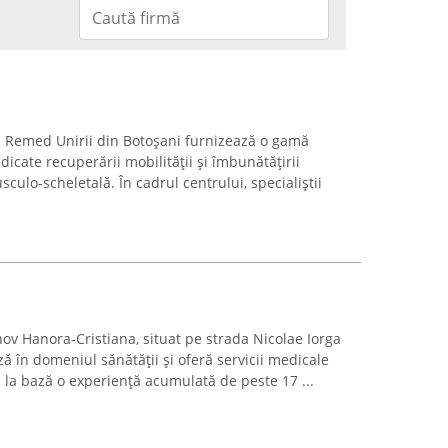
 Remed Unirii din Botoșani furnizează o gamă
edicate recuperării mobilității și îmbunătățirii
culo-scheletală. În cadrul centrului, specialiștii
nov Hanora-Cristiana, situat pe strada Nicolae Iorga
ză în domeniul sănătății și oferă servicii medicale
 la bază o experiență acumulată de peste 17 ...