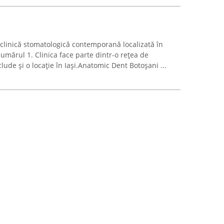
clinică stomatologică contemporană localizată în
numărul 1. Clinica face parte dintr-o rețea de
ude și o locație în Iași.Anatomic Dent Botoșani ...