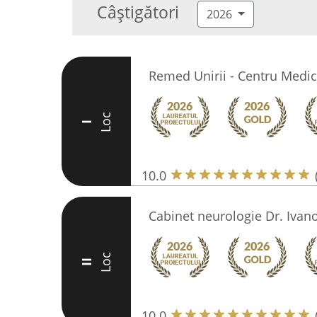
Câștigători
2026
Remed Unirii - Centru Medi
Loc
I
10.0
Cabinet neurologie Dr. Ivan
Loc
II
10.0