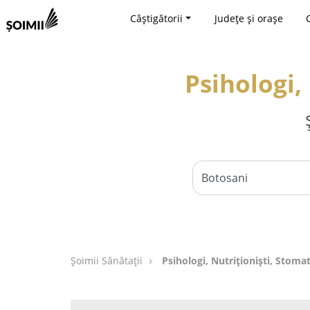
Câștigătorii
Județe și orașe
Psihologi,
Şoimii Sănătații
Psihologi, Nutriționiști, Stoma