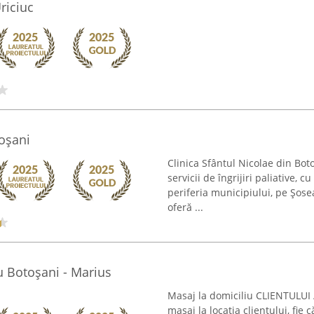
riciuc
toșani
Clinica Sfântul Nicolae din Bo
servicii de îngrijiri paliative,
periferia municipiului, pe Șose
oferă ...
u Botoșani - Marius
Masaj la domiciliu CLIENTULUI /
masaj la locația clientului, fie