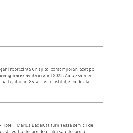
toșani reprezintă un spital contemporan, axat pe
 cu inaugurarea avută în anul 2023. Amplasată la
aua Iașului nr. 85, această instituție medicală
 Hotel - Marius Badaluta furnizează servicii de
 că este vorba despre domiciliu sau despre o