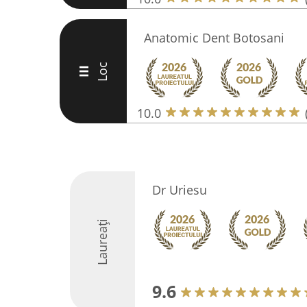
Anatomic Dent Botosani
Loc
III
10.0
Dr Uriesu
Laureați
9.6