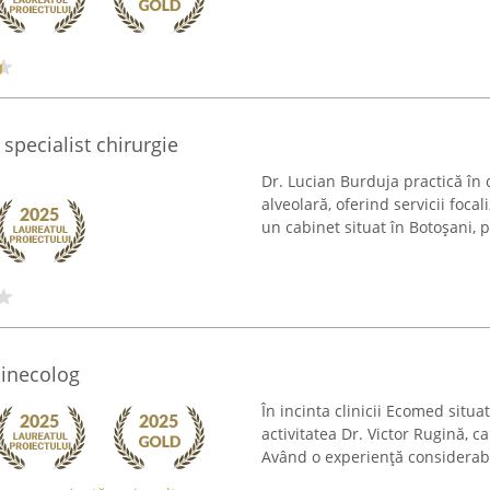
specialist chirurgie
Dr. Lucian Burduja practică în 
alveolară, oferind servicii focal
un cabinet situat în Botoșani, p
Ginecolog
În incinta clinicii Ecomed situa
activitatea Dr. Victor Rugină, c
Având o experiență considerabil