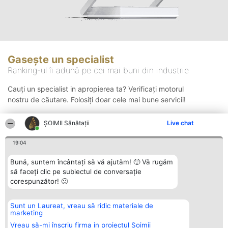
Gasește un specialist
Ranking-ul îi adună pe cei mai buni din industrie
Cauți un specialist in apropierea ta? Verificați motorul
nostru de căutare. Folosiți doar cele mai bune servicii!
ŞOIMII Sănătații
Live chat
Căutare
19:04
Bună, suntem încântați să vă ajutăm! 🙂 Vă rugăm
să faceți clic pe subiectul de conversație
corespunzător! 🙂
Sunt un Laureat, vreau să ridic materiale de
Organizator Ranking
Plebiscyt
Contact
marketing
BRIGHT SOLUTIONS BR SRL
Câștigătorii
Contact
Aleea Timisul De Sus 2 Bl. A30
Lista Tuturor
Vreau să-mi înscriu firma in proiectul Șoimii