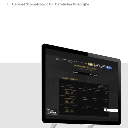
Cabinet Stomatologic Dr. Carabulea Gheorghe