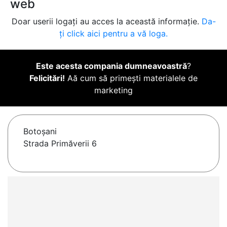
web
Doar userii logați au acces la această informație.
Da-
ți click aici pentru a vă loga.
Este acesta compania dumneavoastră
?
Felicitări!
Aă cum să primești materialele de
marketing
Botoşani
Strada Primăverii 6