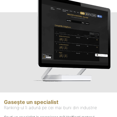
Gasește un specialist
Ranking-ul îi adună pe cei mai buni din industrie