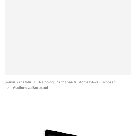
Şoimii Sănătații
Psihologi, Nutriționiști, Stomatologi - Botoşani
Audionova Botosani