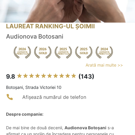
LAUREAT RANKING-UL ȘOIMII
Audionova Botosani
Arată mai multe >>
9.8
(143)
Botoşani, Strada Victoriei 10
Afișează numărul de telefon
Despre companie:
De mai bine de două decenii,
Audionova Botoșani
s-a
afirmat ca un sprijin de încredere pentru persoanele cu