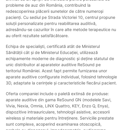
probleme de auz din România, contribuind la
redescoperirea plăcerii sunetelor de către numeroși
pacienți. Cu sediul pe Strada Victoriei 10, centrul propune
soluții personalizate pentru reabilitarea auditivă,
adresându-se cazurilor în care alte metode terapeutice nu
au oferit rezultate satisfăcătoare.
Echipa de specialiști, certificată atât de Ministerul
Sănătății cât și de Ministerul Educației, utilizează
echipamente moderne de diagnostic și deține statutul de
unic distribuitor al aparatelor auditive ReSound pe
teritoriul României. Acest fapt permite furnizarea unor
aparate auditive configurate individual, folosind tehnologie
3D, adaptate la cerințele și caracteristicile fiecărui pacient.
Oferta companiei include o paletă extinsă de produse:
aparate auditive din gama ReSound GN (modelele Savi,
Vivia, Nexia, Omnia, LiNX Quattro, KEY, Enzo Q, Enya),
dispozitive intraauriculare, tehnologii asistive, accesorii
wireless și materiale pentru întreținere. Serviciile prestate
sunt complexe, acoperind examinarea otoscopică,