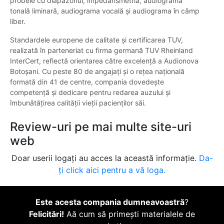
probele cu diapazonul, impedansmetria, audiograma
tonală liminară, audiograma vocală și audiograma în câmp
liber.
Standardele europene de calitate și certificarea TUV,
realizată în parteneriat cu firma germană TUV Rheinland
InterCert, reflectă orientarea către excelență a Audionova
Botoșani. Cu peste 80 de angajați și o rețea națională
formată din 41 de centre, compania dovedește
competență și dedicare pentru redarea auzului și
îmbunătățirea calității vieții pacienților săi.
Review-uri pe mai multe site-uri
web
Doar userii logați au acces la această informație.
Da-
ți click aici pentru a vă loga.
Este acesta compania dumneavoastră
?
Felicitări!
Aă cum să primești materialele de