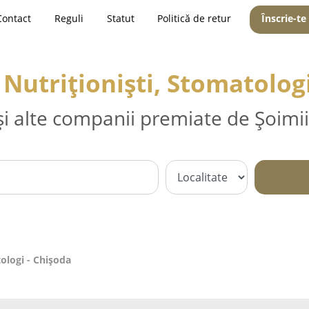
Contact
Reguli
Statut
Politică de retur
Înscrie-te
 Nutriționiști, Stomatolog
și alte companii premiate de Șoimii
tologi - Chişoda