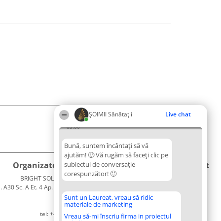
ŞOIMII Sănătații
Live chat
03:00
Bună, suntem încântați să vă
ajutăm! 🙂 Vă rugăm să faceți clic pe
Organizator Ranking
subiectul de conversație
Plebiscyt
Contact
corespunzător! 🙂
BRIGHT SOLUTIONS BR SRL
Câștigătorii
Contact
. A30 Sc. A Et. 4 Ap. 13 Cod 061952
Lista
București
Tuturor
Sunt un Laureat, vreau să ridic
materiale de marketing
CUI 36737675
Laureaților
tel: +40 770 990 492
Reguli
Vreau să-mi înscriu firma in proiectul