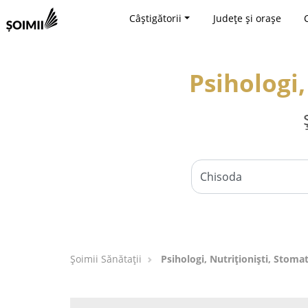
Câștigătorii
Județe și orașe
Psihologi,
Şoimii Sănătații
Psihologi, Nutriționiști, Stoma