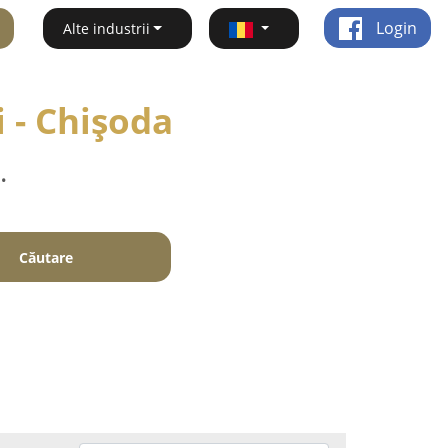
Login
Alte industrii
i - Chişoda
.
Căutare