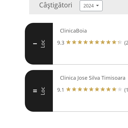
Câștigători
2024
ClinicaBoia
9.3
(
Loc
I
Clinica Jose Silva Timisoara
9.1
(
Loc
II