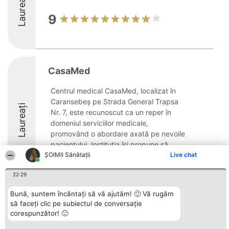
Laureați
9
CasaMed
Centrul medical CasaMed, localizat în
Caransebeș pe Strada General Trapsa
Laureați
Nr. 7, este recunoscut ca un reper în
domeniul serviciilor medicale,
promovând o abordare axată pe nevoile
pacientului. Instituția își propune să
ŞOIMII Sănătații
ofere spații medicale ...
Live chat
22:29
Bună, suntem încântați să vă ajutăm! 🙂 Vă rugăm
să faceți clic pe subiectul de conversație
Organizator Ranking
Plebiscyt
Contact
corespunzător! 🙂
BRIGHT SOLUTIONS BR SRL
Câștigătorii
Contact
Aleea Timisul De Sus 2 Bl. A30
Lista Tuturor