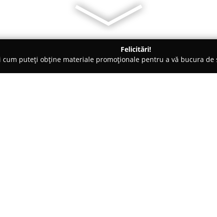
Felicitări!
ți cum puteți obține materiale promoționale pentru a vă bucura d
logi - Chişoda
Clinica Jose Silva Timisoara
Despre companie:
Aflată pe Strada Jose Silva, nr. 
centru medical remarcat prin a
Din anul 2015, clinica furnizea
celor care doresc atât tratamen
Arată mai multe >>
diverselor afecțiuni.