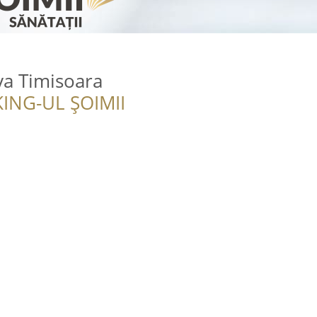
lva Timisoara
ING-UL ȘOIMII