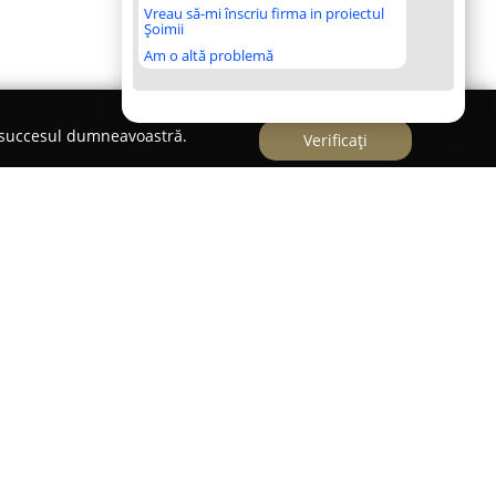
Vreau să-mi înscriu firma in proiectul
Șoimii
Am o altă problemă
e succesul dumneavoastră.
Verificați
10, în Timișoara,
Clinica Jose Silva
constituie un
ngajamentul său față de sănătatea pacienților.
ză servicii medicale specializate, adresându-se
te terapeutice eficiente, cât și prevenirea