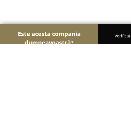
Este acesta compania
Verifica
dumneavoastră?
Şoimii Sănătații
Psihologi, Nutriționiști, Stomato
Clinica Jose Silva Timisoara
9.2
(185)