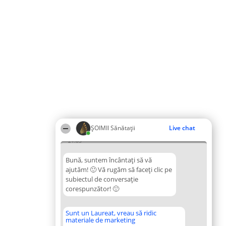
ŞOIMII Sănătații
Live chat
21:03
Bună, suntem încântați să vă
ajutăm! 🙂 Vă rugăm să faceți clic pe
subiectul de conversație
corespunzător! 🙂
Sunt un Laureat, vreau să ridic
materiale de marketing