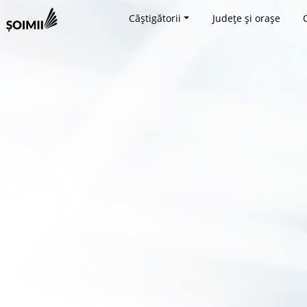
Câștigătorii
Județe și orașe