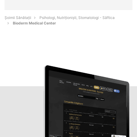
Şoimii Sănătații
Psihologi, Nutriționiști, Stomatologi - Săftica
Bioderm Medical Center