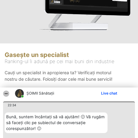
Gasește un specialist
Ranking-ul îi adună pe cei mai buni din industrie
Cauți un specialist in apropierea ta? Verificați motorul
nostru de căutare. Folosiți doar cele mai bune servicii!
ŞOIMII Sănătații
Live chat
Căutare
22:34
Bună, suntem încântați să vă ajutăm! 🙂 Vă rugăm
să faceți clic pe subiectul de conversație
corespunzător! 🙂