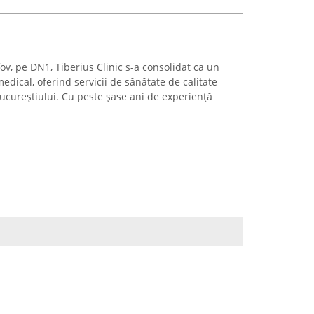
fov, pe DN1, Tiberius Clinic s-a consolidat ca un
edical, oferind servicii de sănătate de calitate
ucureștiului. Cu peste șase ani de experiență