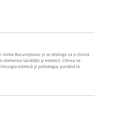
n inima Bucureștiului și se distinge ca o clinică
 domeniul sănătății și esteticii. Clinica se
hirurgia estetică și psihologia, punând la