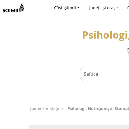
Câștigătorii
Județe și orașe
Psihologi
Şoimii Sănătații
Psihologi, Nutriționiști, Stomat