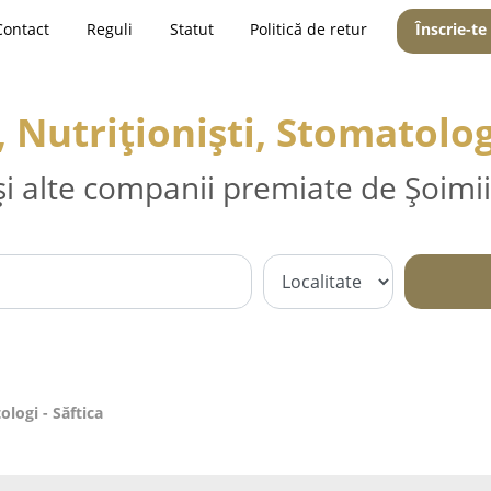
Contact
Reguli
Statut
Politică de retur
Înscrie-te
, Nutriționiști, Stomatologi
și alte companii premiate de Șoimii
ologi - Săftica