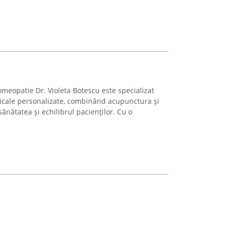
meopatie Dr. Violeta Botescu este specializat
dicale personalizate, combinând acupunctura și
nătatea și echilibrul pacienților. Cu o