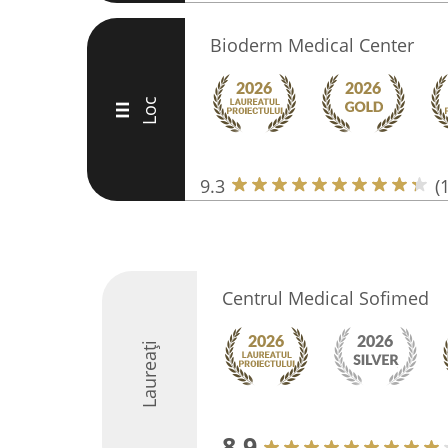
Bioderm Medical Center
Loc
III
9.3
(
Centrul Medical Sofimed
Laureați
8.9