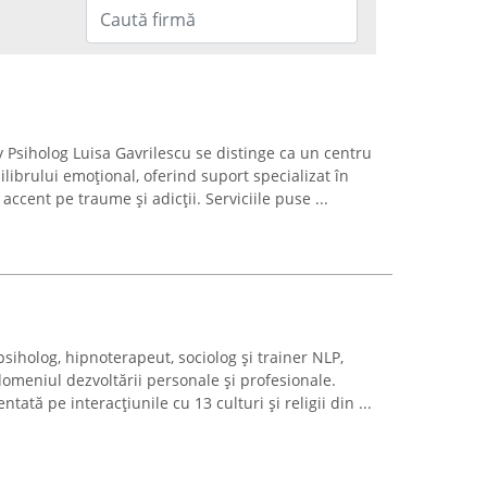
Psiholog Luisa Gavrilescu se distinge ca un centru
ilibrului emoțional, oferind suport specializat în
accent pe traume și adicții. Serviciile puse ...
siholog, hipnoterapeut, sociolog și trainer NLP,
omeniul dezvoltării personale și profesionale.
ată pe interacțiunile cu 13 culturi și religii din ...