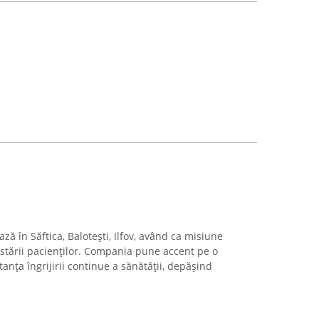
ă în Săftica, Balotești, Ilfov, având ca misiune
stării pacienților. Compania pune accent pe o
anța îngrijirii continue a sănătății, depășind