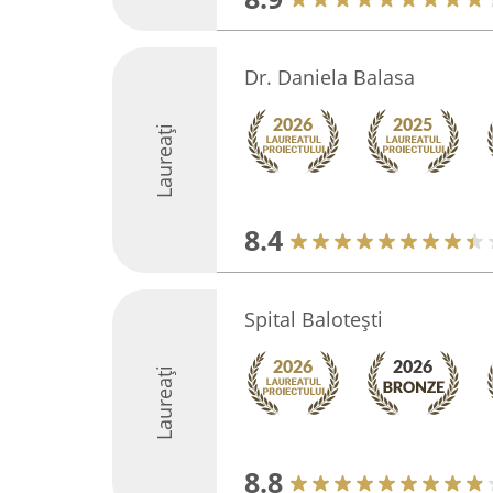
Dr. Daniela Balasa
Laureați
8.4
Spital Balotești
Laureați
8.8