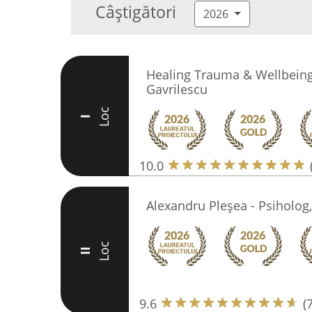
Câștigători
2026
Healing Trauma & Wellbeing
Gavrilescu
Loc
I
10.0
Alexandru Pleșea - Psiholog,
Loc
II
9.6
(