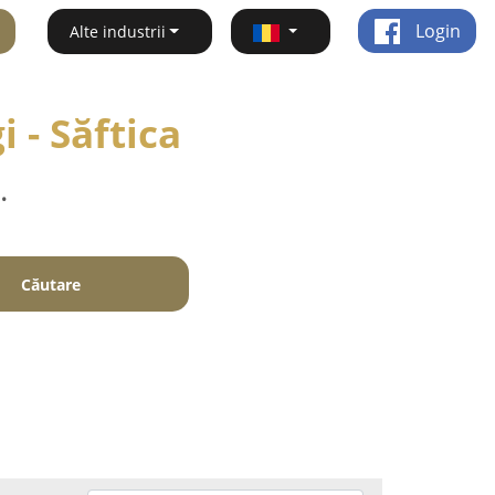
Login
Alte industrii
 - Săftica
.
Căutare