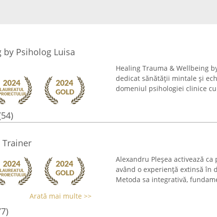
 by Psiholog Luisa
Healing Trauma & Wellbeing by 
dedicat sănătății mintale și ech
domeniul psihologiei clinice cu 
(54)
 Trainer
Alexandru Pleșea activează ca p
având o experiență extinsă în d
Metoda sa integrativă, fundament
Arată mai multe >>
77)