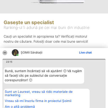
Gasește un specialist
Ranking-ul îi adună pe cei mai buni din industrie
Cauți un specialist in apropierea ta? Verificați motorul
nostru de căutare. Folosiți doar cele mai bune servicii!
ŞOIMII Sănătații
Live chat
Căutare
23:15
Bună, suntem încântați să vă ajutăm! 🙂 Vă rugăm
să faceți clic pe subiectul de conversație
corespunzător! 🙂
Sunt un Laureat, vreau să ridic materiale de
Organizator Ranking
Plebiscyt
Contact
marketing
BRIGHT SOLUTIONS BR SRL
Câștigătorii
Contact
Aleea Timisul De Sus 2 Bl. A30
Lista Tuturor
Vreau să-mi înscriu firma in proiectul Șoimii
Sc. A Et. 4 Ap. 13 Cod 061952
Laureaților
Am o altă problemă
București
Reguli