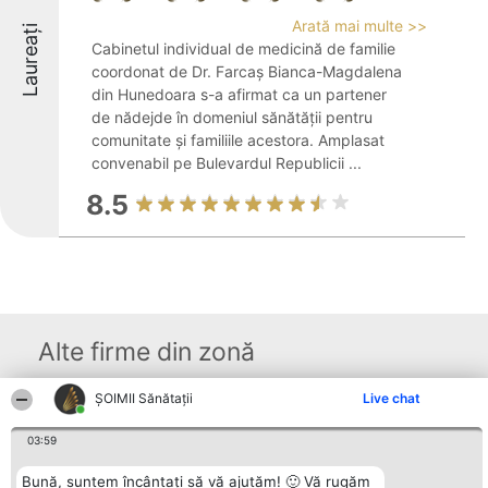
Arată mai multe >>
Laureați
Cabinetul individual de medicină de familie
coordonat de Dr. Farcaș Bianca-Magdalena
din Hunedoara s-a afirmat ca un partener
de nădejde în domeniul sănătății pentru
comunitate și familiile acestora. Amplasat
convenabil pe Bulevardul Republicii ...
8.5
Alte firme din zonă
ŞOIMII Sănătații
Live chat
Organizator Ranking
Plebiscyt
Contact
BRIGHT SOLUTIONS BR SRL
03:59
Câștigătorii
Contact
Aleea Timisul De Sus 2 Bl. A30
Lista Tuturor
Sc. A Et. 4 Ap. 13 Cod 061952
Laureaților
Bună, suntem încântați să vă ajutăm! 🙂 Vă rugăm