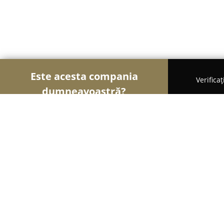
Este acesta compania
Verifica
dumneavoastră?
Şoimii Sănătații
Psihologi, Nutriționiști, Stomatol
BAICU CAMELIA