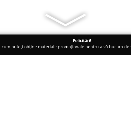
Felicitări!
ți cum puteți obține materiale promoționale pentru a vă bucura d
ogi - Călăraşi
BAICU CAMELIA
Despre companie:
Cabinetul individual de medic
municipiul Călărași, pe Strada 
sănătății comunității locale. Cu
Camelia a câștigat respectul pac
Arată mai multe >>