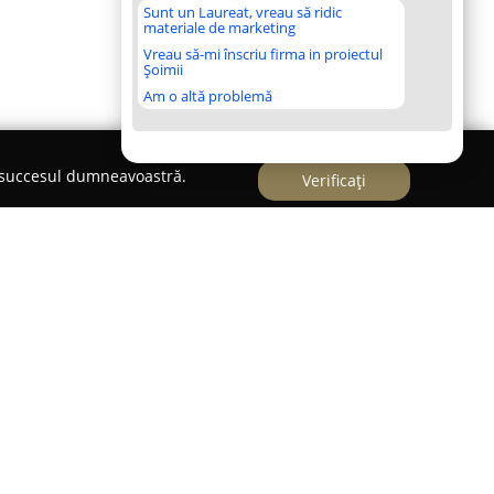
Sunt un Laureat, vreau să ridic
materiale de marketing
Vreau să-mi înscriu firma in proiectul
Șoimii
Am o altă problemă
e succesul dumneavoastră.
Verificați
ină de familie condus de
Baicu Camelia
se află în
Mușețelului, și are un rol important în susținerea
 o activitate medicală începută în 2001, Baicu
ienților datorită profesionalismului și implicării