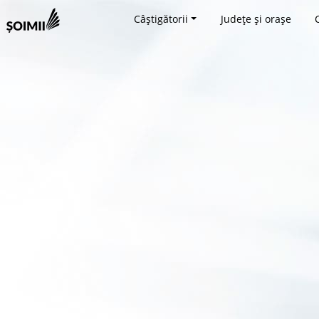
Câștigătorii
Județe și orașe