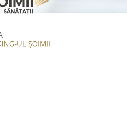
A
ING-UL ȘOIMII