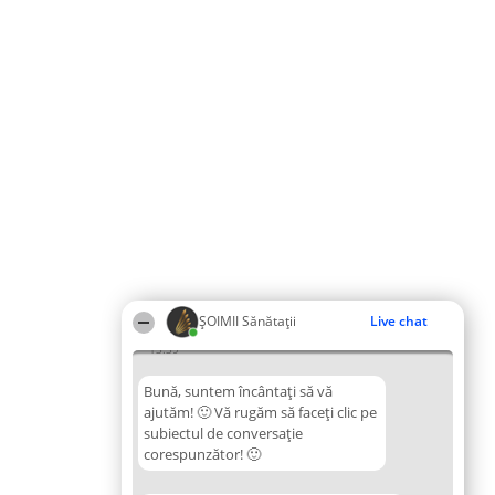
ŞOIMII Sănătații
Live chat
13:39
Bună, suntem încântați să vă
ajutăm! 🙂 Vă rugăm să faceți clic pe
subiectul de conversație
corespunzător! 🙂