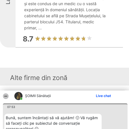
și este condus de un medic cu o vastă
experiență în domeniul sănătății. Locația
cabinetului se află pe Strada Mușețelului, la
parterul blocului J54. Titularul, medic
primar, ...
8.7
Alte firme din zonă
ŞOIMII Sănătații
Live chat
Organizator Ranking
Plebiscyt
Contact
BRIGHT SOLUTIONS BR SRL
Câștigătorii
Contact
Aleea Timisul De Sus 2 Bl. A30
Lista Tuturor
07:53
Sc. A Et. 4 Ap. 13 Cod 061952
Laureaților
București
Reguli
Bună, suntem încântați să vă ajutăm! 🙂 Vă rugăm
CUI 36737675
Statut
tel: +40 770 990 492
să faceți clic pe subiectul de conversație
Politica de
confidențialitate
corespunzător! 🙂