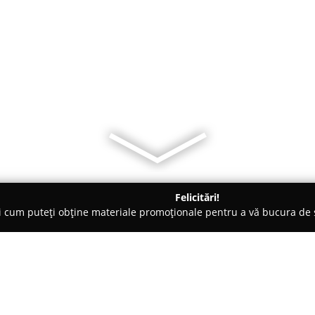
Felicitări!
ți cum puteți obține materiale promoționale pentru a vă bucura d
logi - Craiova
Cabinet Medical Dr. Anca Coanda