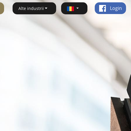
Login
Alte industrii