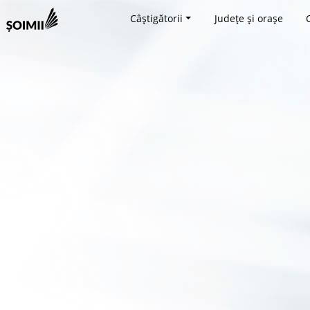
Câștigătorii
Județe și orașe