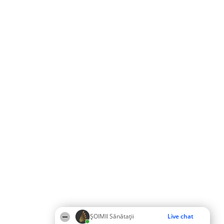
ŞOIMII Sănătații
Live chat