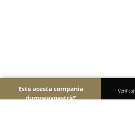
Este acesta compania
Verifica
dumneavoastră?
Şoimii Sănătații
Psihologi, Nutriționiști, Stomato