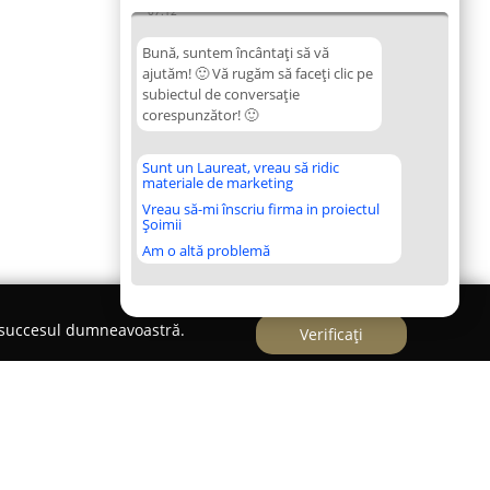
07:12
Bună, suntem încântați să vă
ajutăm! 🙂 Vă rugăm să faceți clic pe
subiectul de conversație
corespunzător! 🙂
Sunt un Laureat, vreau să ridic
materiale de marketing
Vreau să-mi înscriu firma in proiectul
Șoimii
Am o altă problemă
e succesul dumneavoastră.
Verificați