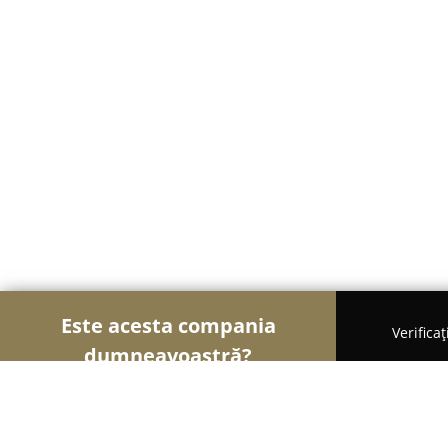
Este acesta compania
Verifica
dumneavoastră?
Şoimii Sănătații
Psihologi, Nutriționiști, Stomatol