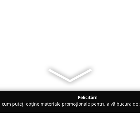
Felicitări!
ți cum puteți obține materiale promoționale pentru a vă bucura d
ogi - Iaşi
CMI Dr. Opinca Suzana Maria