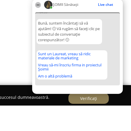
ŞOIMII Sănătații
Live chat
04:55
Bună, suntem încântați să vă
ajutăm! 🙂 Vă rugăm să faceți clic pe
subiectul de conversație
corespunzător! 🙂
Sunt un Laureat, vreau să ridic
materiale de marketing
Vreau să-mi înscriu firma in proiectul
Șoimii
Am o altă problemă
e succesul dumneavoastră.
Verificați