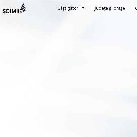
Câștigătorii
Județe și orașe