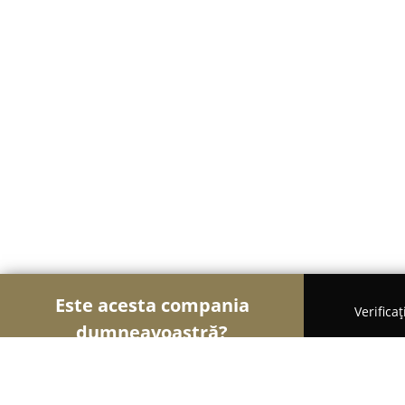
Este acesta compania
Verifica
dumneavoastră?
Şoimii Sănătații
Psihologi, Nutriționiști, Stomatol