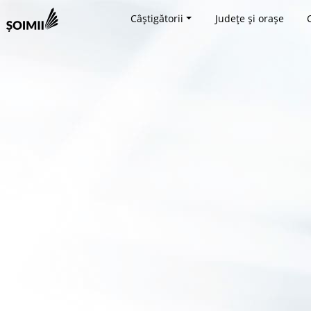
Câștigătorii
Județe și orașe