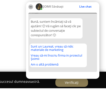
ŞOIMII Sănătații
Live chat
11:24
Bună, suntem încântați să vă
ajutăm! 🙂 Vă rugăm să faceți clic pe
subiectul de conversație
corespunzător! 🙂
Sunt un Laureat, vreau să ridic
materiale de marketing
Vreau să-mi înscriu firma in proiectul
Șoimii
Am o altă problemă
e succesul dumneavoastră.
Verificați