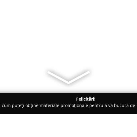
Felicitări!
ți cum puteți obține materiale promoționale pentru a vă bucura d
ogi - Jimbolia
Dr. Alexandru Cernica