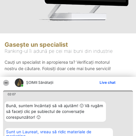
Gasește un specialist
Ranking-ul îi adună pe cei mai buni din industrie
Cauți un specialist in apropierea ta? Verificați motorul
nostru de căutare. Folosiți doar cele mai bune servicii!
ŞOIMII Sănătații
Live chat
Căutare
02:07
Bună, suntem încântați să vă ajutăm! 🙂 Vă rugăm
să faceți clic pe subiectul de conversație
corespunzător! 🙂
Sunt un Laureat, vreau să ridic materiale de
Organizator Ranking
Plebiscyt
Contact