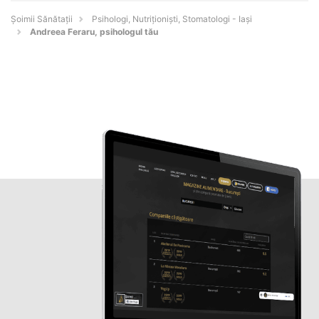
Şoimii Sănătații
Psihologi, Nutriționiști, Stomatologi - Iaşi
Andreea Feraru, psihologul tău