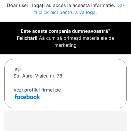
Doar userii logați au acces la această informație.
Da-
ți click aici pentru a vă loga.
Este acesta compania dumneavoastră
?
Felicitări!
Aă cum să primești materialele de
marketing
Iaşi
Str. Aurel Vlaicu nr. 78
Vezi profilul firmei pe