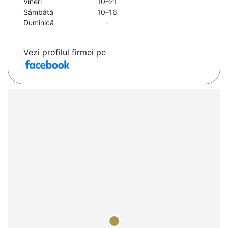
Vineri
10–21
Sâmbătă
10–16
Duminică
-
Vezi profilul firmei pe