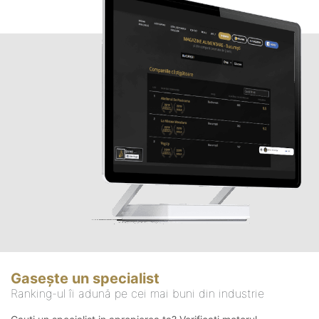
Gasește un specialist
Ranking-ul îi adună pe cei mai buni din industrie