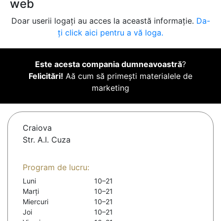
web
Doar userii logați au acces la această informație.
Da-
ți click aici pentru a vă loga.
Este acesta compania dumneavoastră
?
Felicitări!
Aă cum să primești materialele de
marketing
Craiova
Str. A.I. Cuza
Program de lucru:
Luni
10–21
Marți
10–21
Miercuri
10–21
Joi
10–21