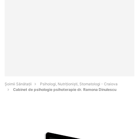
Şoimii Sănătații
Psihologi, Nutriționiști, Stomatologi - Craiova
Cabinet de psihologie psihoterapie dr. Ramona Dinulescu