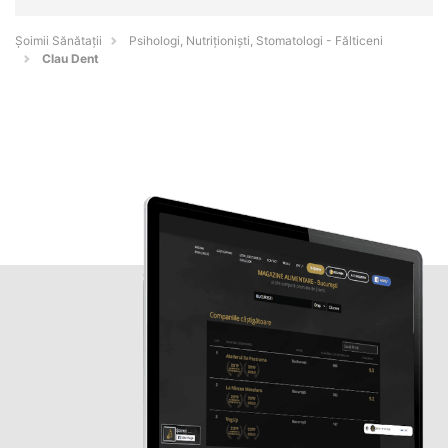
Şoimii Sănătații
Psihologi, Nutriționiști, Stomatologi - Fălticeni
Clau Dent