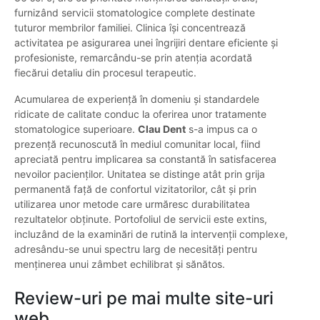
furnizând servicii stomatologice complete destinate
tuturor membrilor familiei. Clinica își concentrează
activitatea pe asigurarea unei îngrijiri dentare eficiente și
profesioniste, remarcându-se prin atenția acordată
fiecărui detaliu din procesul terapeutic.
Acumularea de experiență în domeniu și standardele
ridicate de calitate conduc la oferirea unor tratamente
stomatologice superioare.
Clau Dent
s-a impus ca o
prezență recunoscută în mediul comunitar local, fiind
apreciată pentru implicarea sa constantă în satisfacerea
nevoilor pacienților. Unitatea se distinge atât prin grija
permanentă față de confortul vizitatorilor, cât și prin
utilizarea unor metode care urmăresc durabilitatea
rezultatelor obținute. Portofoliul de servicii este extins,
incluzând de la examinări de rutină la intervenții complexe,
adresându-se unui spectru larg de necesități pentru
menținerea unui zâmbet echilibrat și sănătos.
Review-uri pe mai multe site-uri
web