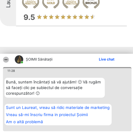
9.5
Alte firme din zonă
ŞOIMII Sănătații
Live chat
11:28
Organizator Ranking
Plebiscyt
Contact
BRIGHT SOLUTIONS BR SRL
Bună, suntem încântați să vă ajutăm! 🙂 Vă rugăm
Câștigătorii
Contact
Aleea Timisul De Sus 2 Bl. A30
Lista Tuturor
să faceți clic pe subiectul de conversație
Sc. A Et. 4 Ap. 13 Cod 061952
Laureaților
corespunzător! 🙂
București
Reguli
CUI 36737675
Statut
tel: +40 770 990 492
Politica de
Sunt un Laureat, vreau să ridic materiale de marketing
confidențialitate
Vreau să-mi înscriu firma in proiectul Șoimii
Am o altă problemă