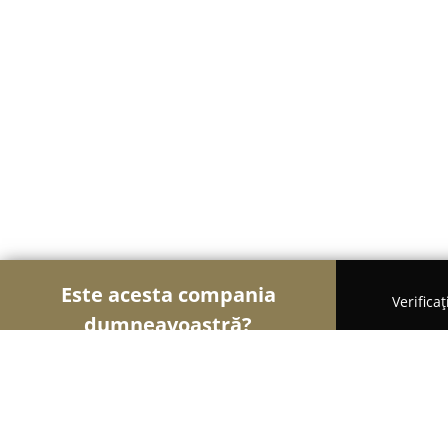
Este acesta compania
Verifica
dumneavoastră?
Şoimii Sănătații
Psihologi, Nutriționiști, Stomatol