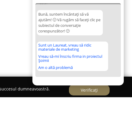
03:51
Bună, suntem încântați să vă
ajutăm! 🙂 Vă rugăm să faceți clic pe
subiectul de conversație
corespunzător! 🙂
Sunt un Laureat, vreau să ridic
materiale de marketing
Vreau să-mi înscriu firma in proiectul
Șoimii
Am o altă problemă
e succesul dumneavoastră.
Verificați