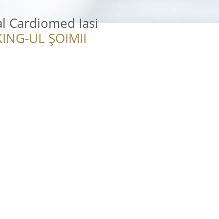
l Cardiomed Iasi
ING-UL ȘOIMII