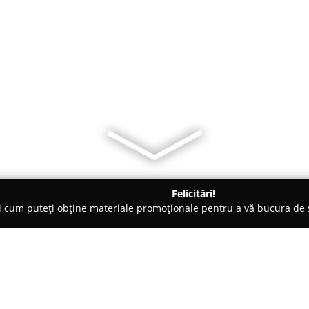
Felicitări!
ți cum puteți obține materiale promoționale pentru a vă bucura d
ogi - Iaşi
Centrul Medical Cardiomed Iasi