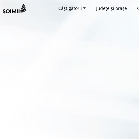
Câștigătorii
Județe și orașe