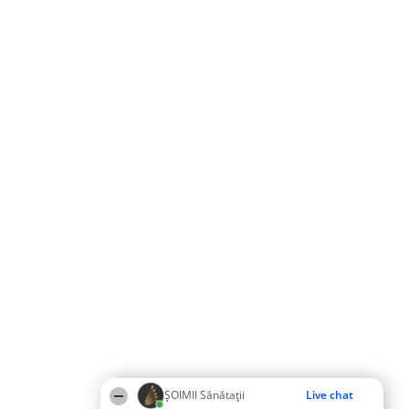
ŞOIMII Sănătații
Live chat