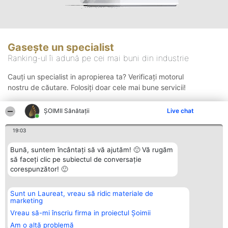
Gasește un specialist
Ranking-ul îi adună pe cei mai buni din industrie
Cauți un specialist in apropierea ta? Verificați motorul
nostru de căutare. Folosiți doar cele mai bune servicii!
ŞOIMII Sănătații
Live chat
Căutare
19:03
Bună, suntem încântați să vă ajutăm! 🙂 Vă rugăm
să faceți clic pe subiectul de conversație
corespunzător! 🙂
Sunt un Laureat, vreau să ridic materiale de
Organizator Ranking
Plebiscyt
Contact
marketing
BRIGHT SOLUTIONS BR SRL
Câștigătorii
Contact
Aleea Timisul De Sus 2 Bl. A30
Lista Tuturor
Vreau să-mi înscriu firma in proiectul Șoimii
Sc. A Et. 4 Ap. 13 Cod 061952
Laureaților
Am o altă problemă
București
Reguli