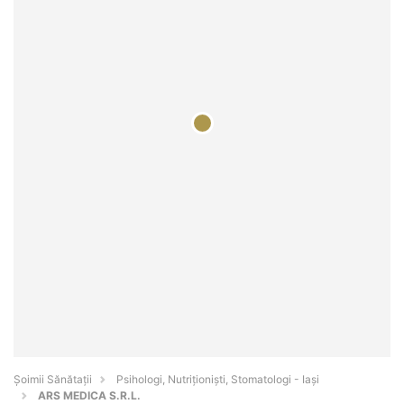
Şoimii Sănătații
Psihologi, Nutriționiști, Stomatologi - Iaşi
ARS MEDICA S.R.L.