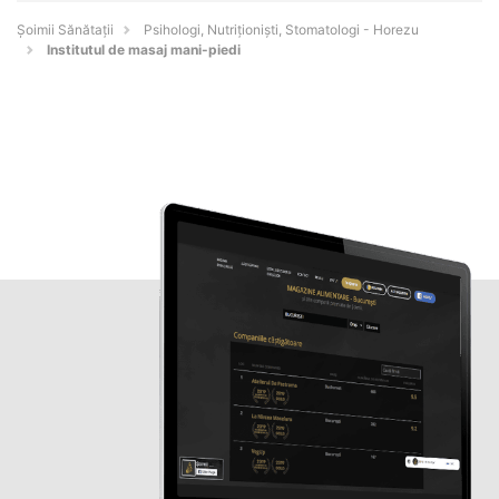
Şoimii Sănătații
Psihologi, Nutriționiști, Stomatologi - Horezu
Institutul de masaj mani-piedi