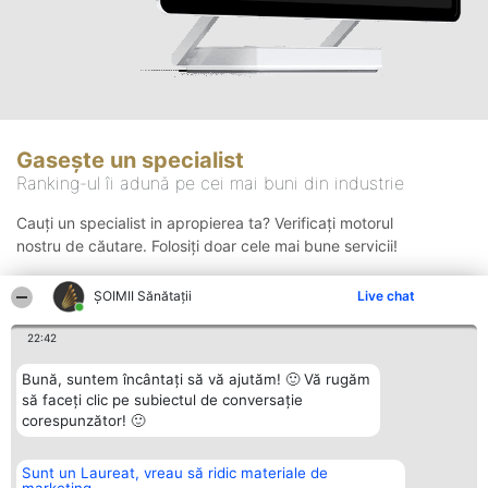
Gasește un specialist
Ranking-ul îi adună pe cei mai buni din industrie
Cauți un specialist in apropierea ta? Verificați motorul
nostru de căutare. Folosiți doar cele mai bune servicii!
ŞOIMII Sănătații
Live chat
Căutare
22:42
Bună, suntem încântați să vă ajutăm! 🙂 Vă rugăm
să faceți clic pe subiectul de conversație
corespunzător! 🙂
Sunt un Laureat, vreau să ridic materiale de
Organizator Ranking
Plebiscyt
Contact