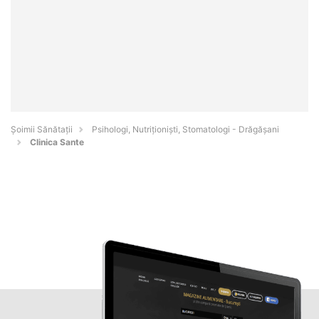
Şoimii Sănătații
Psihologi, Nutriționiști, Stomatologi - Drăgăşani
Clinica Sante