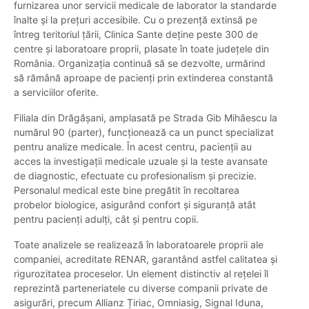
furnizarea unor servicii medicale de laborator la standarde
înalte și la prețuri accesibile. Cu o prezență extinsă pe
întreg teritoriul țării, Clinica Sante deține peste 300 de
centre și laboratoare proprii, plasate în toate județele din
România. Organizația continuă să se dezvolte, urmărind
să rămână aproape de pacienți prin extinderea constantă
a serviciilor oferite.
Filiala din Drăgășani, amplasată pe Strada Gib Mihăescu la
numărul 90 (parter), funcționează ca un punct specializat
pentru analize medicale. În acest centru, pacienții au
acces la investigații medicale uzuale și la teste avansate
de diagnostic, efectuate cu profesionalism și precizie.
Personalul medical este bine pregătit în recoltarea
probelor biologice, asigurând confort și siguranță atât
pentru pacienți adulți, cât și pentru copii.
Toate analizele se realizează în laboratoarele proprii ale
companiei, acreditate RENAR, garantând astfel calitatea și
rigurozitatea proceselor. Un element distinctiv al rețelei îl
reprezintă parteneriatele cu diverse companii private de
asigurări, precum Allianz Țiriac, Omniasig, Signal Iduna,