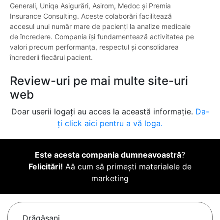
Generali, Uniqa Asigurări, Asirom, Medoc și Premia
Insurance Consulting. Aceste colaborări facilitează
accesul unui număr mare de pacienți la analize medicale
de încredere. Compania își fundamentează activitatea pe
valori precum performanța, respectul și consolidarea
încrederii fiecărui pacient.
Review-uri pe mai multe site-uri
web
Doar userii logați au acces la această informație.
Da-
ți click aici pentru a vă loga.
Este acesta compania dumneavoastră
?
Felicitări!
Aă cum să primești materialele de
marketing
Drăgăşani