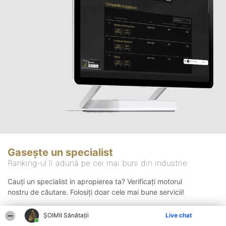
Gasește un specialist
Ranking-ul îi adună pe cei mai buni din industrie
Cauți un specialist in apropierea ta? Verificați motorul
nostru de căutare. Folosiți doar cele mai bune servicii!
ŞOIMII Sănătații
Live chat
Căutare