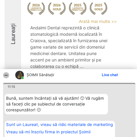
Arată mai multe >>
Laureați
Andalmi Dental reprezintă o clinică
stomatologică modernă localizată în
Craiova, specializată în furnizarea unei
game variate de servicii din domeniul
medicinei dentare. Unitatea pune
accent pe un ambient primitor și pe
colaborarea cu o echipă ...
ŞOIMII Sănătații
Live chat
9.6
11:15
Bună, suntem încântați să vă ajutăm! 🙂 Vă rugăm
Organizator Ranking
Plebiscyt
Contact
să faceți clic pe subiectul de conversație
BRIGHT SOLUTIONS BR SRL
Câștigătorii
Contact
Aleea Timisul De Sus 2 Bl. A30
Lista Tuturor
corespunzător! 🙂
Sc. A Et. 4 Ap. 13 Cod 061952
Laureaților
București
Reguli
CUI 36737675
Statut
Sunt un Laureat, vreau să ridic materiale de marketing
tel: +40 770 990 492
Politica de
Vreau să-mi înscriu firma in proiectul Șoimii
confidențialitate