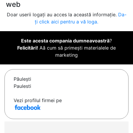
web
Doar userii logați au acces la această informație.
Da-
ți click aici pentru a vă loga.
Este acesta compania dumneavoastră
?
Felicitări!
Aă cum să primești materialele de
marketing
Păuleşti
Paulesti
Vezi profilul firmei pe