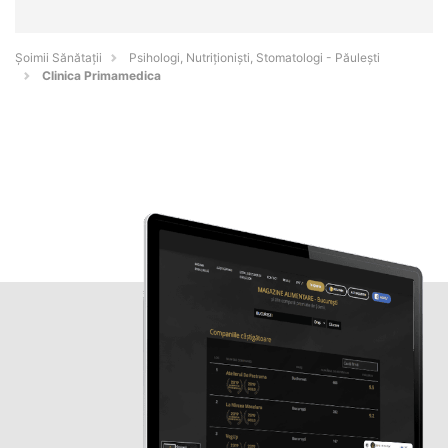
Şoimii Sănătații
Psihologi, Nutriționiști, Stomatologi - Păuleşti
Clinica Primamedica