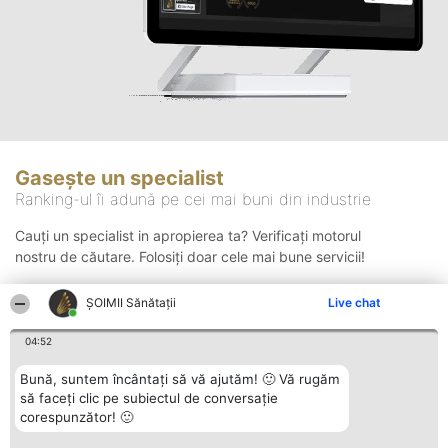
Gasește un specialist
Ranking-ul îi adună pe cei mai buni din industrie
Cauți un specialist in apropierea ta? Verificați motorul
nostru de căutare. Folosiți doar cele mai bune servicii!
ŞOIMII Sănătații
Live chat
Căutare
04:52
Bună, suntem încântați să vă ajutăm! 🙂 Vă rugăm
să faceți clic pe subiectul de conversație
corespunzător! 🙂