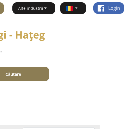
Login
Alte industrii
gi - Haţeg
.
Căutare