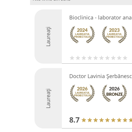
Bioclinica - laborator an
Laureați
Doctor Lavinia Șerbănes
Laureați
8.7