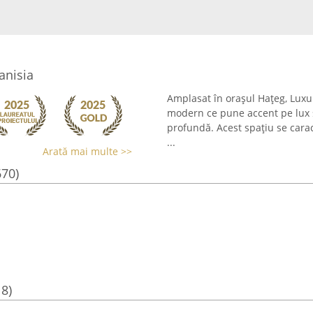
anisia
Amplasat în orașul Hațeg, Lux
modern ce pune accent pe lux și
profundă. Acest spațiu se carac
...
Arată mai multe >>
670)
18)