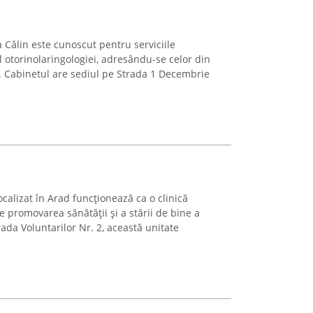
 Călin este cunoscut pentru serviciile
l otorinolaringologiei, adresându-se celor din
e. Cabinetul are sediul pe Strada 1 Decembrie
ocalizat în Arad funcționează ca o clinică
e promovarea sănătății și a stării de bine a
rada Voluntarilor Nr. 2, această unitate