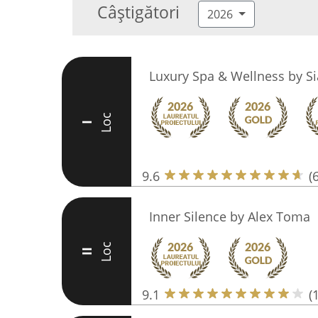
Câștigători
2026
Luxury Spa & Wellness by Si
Loc
I
9.6
(
Inner Silence by Alex Toma
Loc
II
9.1
(