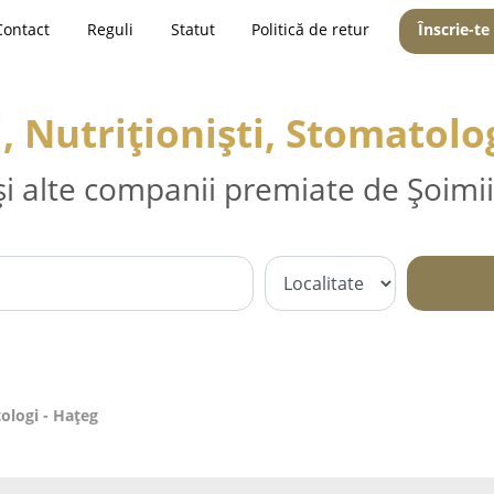
Contact
Reguli
Statut
Politică de retur
Înscrie-te
, Nutriționiști, Stomatolo
și alte companii premiate de Șoimii
tologi - Haţeg