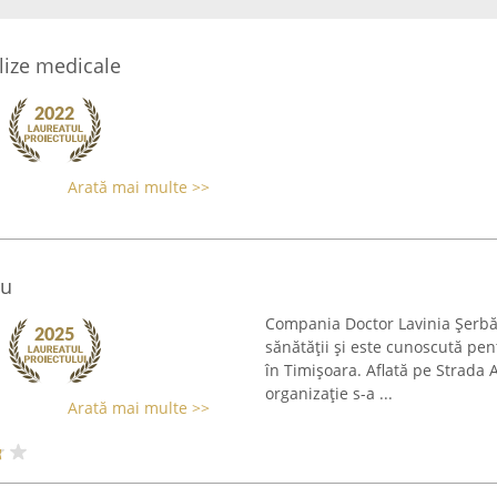
alize medicale
Arată mai multe >>
cu
Compania Doctor Lavinia Șerbăn
sănătății și este cunoscută pe
în Timișoara. Aflată pe Strada
organizație s-a ...
Arată mai multe >>