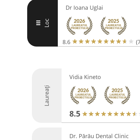
Dr Ioana Uglai
Loc
III
8.6
(7
Vidia Kineto
Laureați
8.5
Dr. Părău Dental Clinic