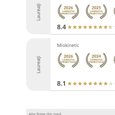
Laureați
8.4
Miokinetic
Laureați
8.1
Alte firme din zonă