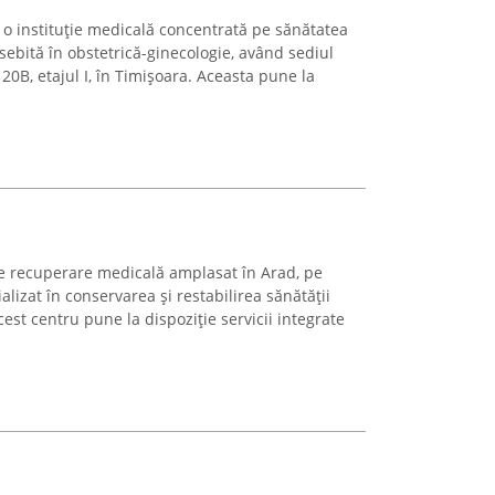
 o instituție medicală concentrată pe sănătatea
sebită în obstetrică-ginecologie, având sediul
0B, etajul I, în Timișoara. Aceasta pune la
e recuperare medicală amplasat în Arad, pe
alizat în conservarea și restabilirea sănătății
Acest centru pune la dispoziție servicii integrate