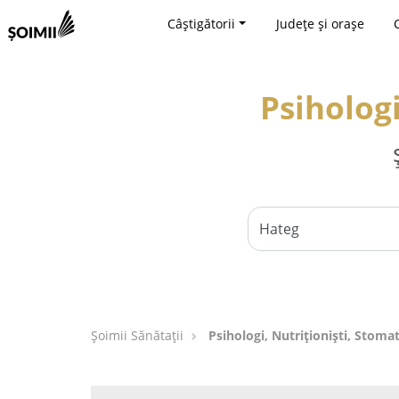
Câștigătorii
Județe și orașe
Psihologi
Şoimii Sănătații
Psihologi, Nutriționiști, Stoma