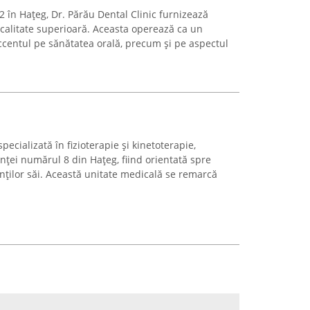
2 în Hațeg, Dr. Părău Dental Clinic furnizează
 calitate superioară. Aceasta operează ca un
ccentul pe sănătatea orală, precum și pe aspectul
pecializată în fizioterapie și kinetoterapie,
nței numărul 8 din Hațeg, fiind orientată spre
nților săi. Această unitate medicală se remarcă