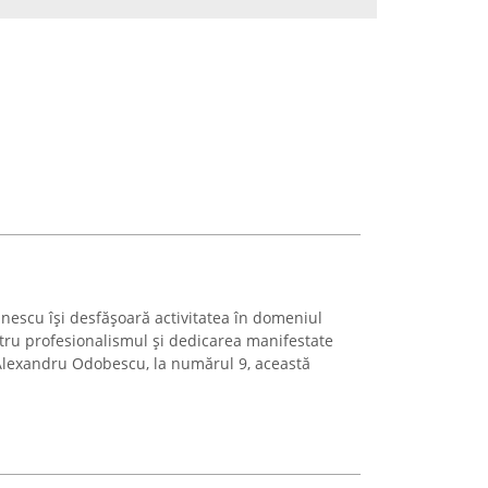
escu își desfășoară activitatea în domeniul
ntru profesionalismul și dedicarea manifestate
 Alexandru Odobescu, la numărul 9, această