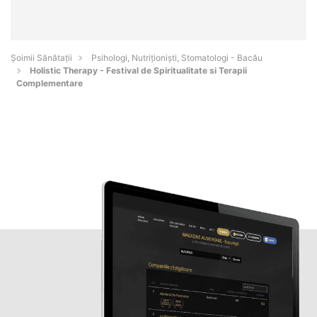
Şoimii Sănătații
Psihologi, Nutriționiști, Stomatologi - Bacău
Holistic Therapy - Festival de Spiritualitate si Terapii
Complementare