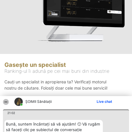
Gasește un specialist
Ranking-ul îi adună pe cei mai buni din industrie
Cauți un specialist in apropierea ta? Verificați motorul
nostru de căutare. Folosiți doar cele mai bune servicii!
ŞOIMII Sănătații
Live chat
Căutare
21:02
Bună, suntem încântați să vă ajutăm! 🙂 Vă rugăm
să faceți clic pe subiectul de conversație