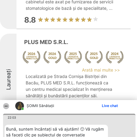
cabinetul este axat pe furnizarea de servicii
stomatologice de bază și de specialitate, ...
8.8
PLUS MED S.R.L.
Arată mai multe >>
Laureați
Localizată pe Strada Cornișa Bistriței din
Bacău, PLUS MED S.R.L. funcționează ca
un centru medical specializat în menținerea
sănătății și bunăstării pacienților săi.
Instituția pune la dispoziție o gamă extinsă
ŞOIMII Sănătații
Live chat
de servicii medicale, evidențiindu-se ...
22:03
9.6
Bună, suntem încântați să vă ajutăm! 🙂 Vă rugăm
să faceți clic pe subiectul de conversație