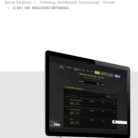
Şoimii Sănătații
Psihologi, Nutriționiști, Stomatologi - Roman
C.M.I. DR. MACOVEI ORTANSA