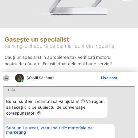
Gasește un specialist
Ranking-ul îi adună pe cei mai buni din industrie
Cauți un specialist in apropierea ta? Verificați motorul
nostru de căutare. Folosiți doar cele mai bune servicii!
ŞOIMII Sănătații
Live chat
Căutare
11:34
Bună, suntem încântați să vă ajutăm! 🙂 Vă rugăm
să faceți clic pe subiectul de conversație
corespunzător! 🙂
Sunt un Laureat, vreau să ridic materiale de
Organizator Ranking
Plebiscyt
Contact
marketing
BRIGHT SOLUTIONS BR SRL
Câștigătorii
Contact
Aleea Timisul De Sus 2 Bl. A30
Lista Tuturor