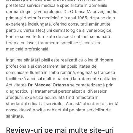
prestează servicii medicale specializate în domeniile
dermatologiei și venerologiei. Dr. Ortansa Macovei, medic
primar și doctor în medicină din anul 1965, dispune de o
experiență îndelungată, oferind consultații amănunțite
pentru diverse afecțiuni dermatologice și venerologice.
Printre serviciile furnizate de acest cabinet se numără
terapia cu laser, tratamente specifice și consiliere
medicală profesională.
Îngrijirea sănătății pielii este realizată cu o înaltă rigoare
profesională și devotament, iar posibilitatea de
comunicare fluentă în limba română, engleză și franceză
facilitează accesul multor pacienți la tratamente calitative.
Activitatea
Dr. Macovei Ortansa
se caracterizează prin
diagnosticul și tratamentul personalizat al diverselor
afecțiuni, expertiza acumulată fiind reflectată în
standardul ridicat al serviciilor. Această abordare distinctă
consolidează poziția cabinetului pe piața serviciilor de
sănătate.
Review-uri pe mai multe site-uri