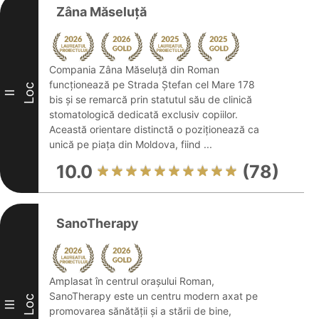
Zâna Măseluță
Compania Zâna Măseluță din Roman
funcționează pe Strada Ștefan cel Mare 178
Loc
II
bis și se remarcă prin statutul său de clinică
stomatologică dedicată exclusiv copiilor.
Această orientare distinctă o poziționează ca
unică pe piața din Moldova, fiind ...
10.0
(78)
SanoTherapy
Amplasat în centrul orașului Roman,
SanoTherapy este un centru modern axat pe
Loc
III
promovarea sănătății și a stării de bine,