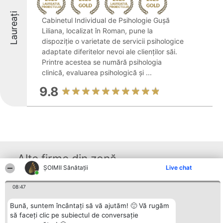
Laureați
Cabinetul Individual de Psihologie Gușă
Liliana, localizat în Roman, pune la
dispoziție o varietate de servicii psihologice
adaptate diferitelor nevoi ale clienților săi.
Printre acestea se numără psihologia
clinică, evaluarea psihologică și ...
9.8
Alte firme din zonă
ŞOIMII Sănătații
Live chat
08:47
Organizator Ranking
Plebiscyt
Contact
BRIGHT SOLUTIONS BR SRL
Câștigătorii
Contact
Bună, suntem încântați să vă ajutăm! 🙂 Vă rugăm
Aleea Timisul De Sus 2 Bl. A30
Lista Tuturor
Sc. A Et. 4 Ap. 13 Cod 061952
să faceți clic pe subiectul de conversație
Laureaților
București
Reguli