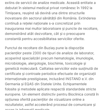
extins de servicii de analize medicale. Această entitate a
debutat în sistemul medical privat românesc în 1992 la
Timișoara, reușind să devină una dintre structurile
inovatoare din sectorul sănătății din România. Extinderea
continuă a rețelei naționale s-a concretizat prin
inaugurarea mai multor laboratoare și puncte de recoltare,
demonstrând atât dezvoltare, cât și o preocupare
constantă pentru accesibilitatea serviciilor oferite.
Punctul de recoltare din Buziaș pune la dispoziție
pacienților peste 2300 de tipuri de analize de laborator,
acoperind specializări precum hematologie, imunologie,
microbiologie, alergologie, biochimie, toxicologie și
genetică moleculară. Calitatea serviciilor este susținută de
certificate și controale periodice efectuate de organizații
internaționale prestigioase, incluzând INSTAND e.V. din
Germania și EQAS din Statele Unite. Echipamentele
folosite și metodele aplicate respectă standardele stricte
europene. Un element distinctiv pentru Bioclinica constă în
opțiunea oferită pacienților de vizualizare online a
rezultatelor, astfel accelerând procesul de comunicare și
acces la informații medicale.