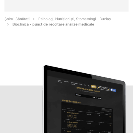
Şoimii Sănătații
Psihologi, Nutriționiști, Stomatologi - Buziaş
Bioclinica - punct de recoltare analize medicale