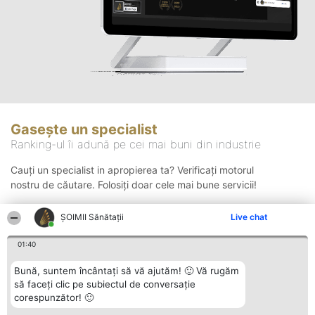
Gasește un specialist
Ranking-ul îi adună pe cei mai buni din industrie
Cauți un specialist in apropierea ta? Verificați motorul
nostru de căutare. Folosiți doar cele mai bune servicii!
ŞOIMII Sănătații
Live chat
Căutare
01:40
Bună, suntem încântați să vă ajutăm! 🙂 Vă rugăm
să faceți clic pe subiectul de conversație
corespunzător! 🙂