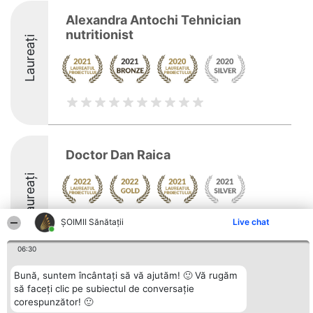
Alexandra Antochi Tehnician
nutritionist
Laureați
Doctor Dan Raica
Laureați
Arată mai multe >>
ŞOIMII Sănătații
Live chat
06:30
Bună, suntem încântați să vă ajutăm! 🙂 Vă rugăm
să faceți clic pe subiectul de conversație
Organizator Ranking
Plebiscyt
Contact
corespunzător! 🙂
BRIGHT SOLUTIONS BR SRL
Câștigătorii
Contact