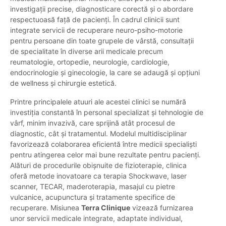
investigații precise, diagnosticare corectă și o abordare
respectuoasă față de pacienți. În cadrul clinicii sunt
integrate servicii de recuperare neuro-psiho-motorie
pentru persoane din toate grupele de vârstă, consultații
de specialitate în diverse arii medicale precum
reumatologie, ortopedie, neurologie, cardiologie,
endocrinologie și ginecologie, la care se adaugă și opțiuni
de wellness și chirurgie estetică.
Printre principalele atuuri ale acestei clinici se numără
investiția constantă în personal specializat și tehnologie de
vârf, minim invazivă, care sprijină atât procesul de
diagnostic, cât și tratamentul. Modelul multidisciplinar
favorizează colaborarea eficientă între medicii specialiști
pentru atingerea celor mai bune rezultate pentru pacienți.
Alături de procedurile obișnuite de fizioterapie, clinica
oferă metode inovatoare ca terapia Shockwave, laser
scanner, TECAR, maderoterapia, masajul cu pietre
vulcanice, acupunctura și tratamente specifice de
recuperare. Misiunea
Terra Clinique
vizează furnizarea
unor servicii medicale integrate, adaptate individual,