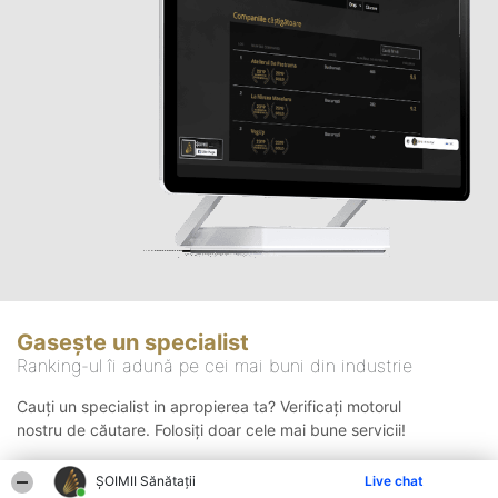
Gasește un specialist
Ranking-ul îi adună pe cei mai buni din industrie
Cauți un specialist in apropierea ta? Verificați motorul
nostru de căutare. Folosiți doar cele mai bune servicii!
ŞOIMII Sănătații
Live chat