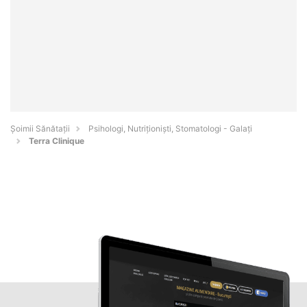
Şoimii Sănătații
Psihologi, Nutriționiști, Stomatologi - Galaţi
Terra Clinique