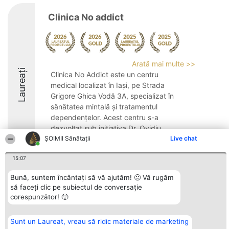
Clinica No addict
Arată mai multe >>
Laureați
Clinica No Addict este un centru
medical localizat în Iași, pe Strada
Grigore Ghica Vodă 3A, specializat în
sănătatea mintală și tratamentul
dependențelor. Acest centru s-a
dezvoltat sub inițiativa Dr. Ovidiu
ŞOIMII Sănătații
Alexinschi, medic primar psihiatru ...
Live chat
9.6
15:07
Bună, suntem încântați să vă ajutăm! 🙂 Vă rugăm
să faceți clic pe subiectul de conversație
Organizator Ranking
Plebiscyt
Contact
corespunzător! 🙂
BRIGHT SOLUTIONS BR SRL
Câștigătorii
Contact
Aleea Timisul De Sus 2 Bl. A30
Lista Tuturor
Sc. A Et. 4 Ap. 13 Cod 061952
Laureaților
Sunt un Laureat, vreau să ridic materiale de marketing
București
Reguli